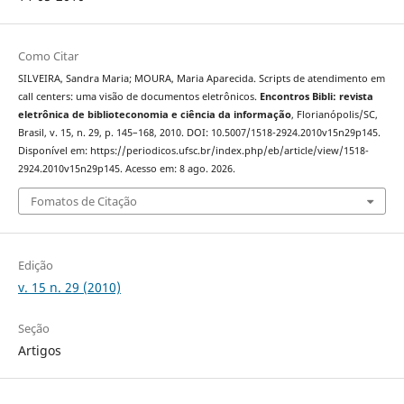
Como Citar
SILVEIRA, Sandra Maria; MOURA, Maria Aparecida. Scripts de atendimento em
call centers: uma visão de documentos eletrônicos.
Encontros Bibli: revista
eletrônica de biblioteconomia e ciência da informação
, Florianópolis/SC,
Brasil, v. 15, n. 29, p. 145–168, 2010. DOI: 10.5007/1518-2924.2010v15n29p145.
Disponível em: https://periodicos.ufsc.br/index.php/eb/article/view/1518-
2924.2010v15n29p145. Acesso em: 8 ago. 2026.
Fomatos de Citação
Edição
v. 15 n. 29 (2010)
Seção
Artigos