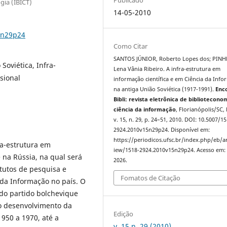
gia (IBICT)
14-05-2010
5n29p24
Como Citar
SANTOS JÚNIOR, Roberto Lopes dos; PINH
Soviética, Infra-
Lena Vânia Ribeiro. A infra-estrutura em
sional
informação científica e em Ciência da Inf
na antiga União Soviética (1917-1991).
Enc
Bibli: revista eletrônica de bibliotecono
ciência da informação
, Florianópolis/SC, 
v. 15, n. 29, p. 24–51, 2010. DOI: 10.5007/1
2924.2010v15n29p24. Disponível em:
https://periodicos.ufsc.br/index.php/eb/ar
ra-estrutura em
iew/1518-2924.2010v15n29p24. Acesso em: 
e na Rússia, na qual será
2026.
itutos de pesquisa e
Fomatos de Citação
 da Informação no país. O
do partido bolchevique
o desenvolvimento da
Edição
950 a 1970, até a
v. 15 n. 29 (2010)