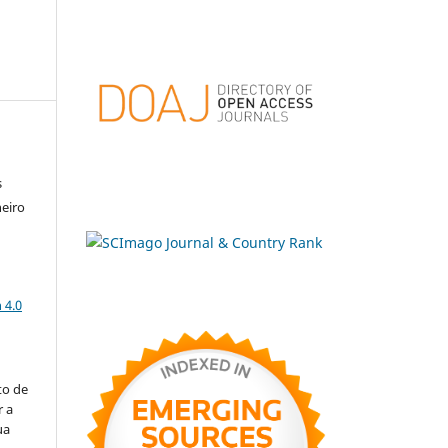
s
heiro
a
 4.0
to de
r a
ua