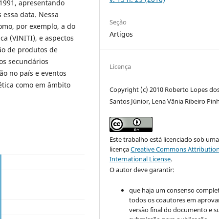
 1991, apresentando
 essa data. Nessa
Seção
como, por exemplo, a do
Artigos
ica (VINITI), e aspectos
ção de produtos de
cos secundários
Licença
ão no país e eventos
viética como em âmbito
Copyright (c) 2010 Roberto Lopes do
Santos Júnior, Lena Vânia Ribeiro Pin
Este trabalho está licenciado sob um
licença
Creative Commons Attribution
International License
.
O autor deve garantir:
que haja um consenso comple
todos os coautores em aprova
versão final do documento e s