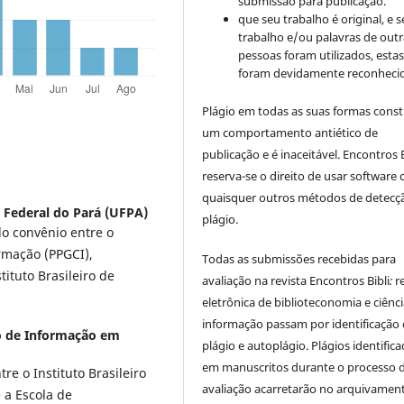
submissão para publicação.
que seu trabalho é original, e s
trabalho e/ou palavras de outr
pessoas foram utilizados, esta
foram devidamente reconhecid
Plágio em todas as suas formas cons
um comportamento antiético de
publicação e é inaceitável. Encontros B
reserva-se o direito de usar software 
quaisquer outros métodos de detecç
 Federal do Pará (UFPA)
plágio.
lo convênio entre o
rmação (PPGCI),
Todas as submissões recebidas para
tituto Brasileiro de
avaliação na revista Encontros Bibli
:
r
eletrônica de biblioteconomia e ciênc
informação
passam por identificação
ro de Informação em
plágio e autoplágio. Plágios identific
em manuscritos durante o processo 
e o Instituto Brasileiro
avaliação acarretarão no arquivamen
 a Escola de