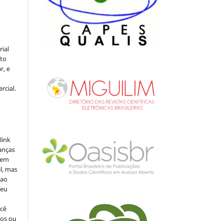
rial
to
r, e
rcial.
link
danças
o em
l, mas
 ao
seu
ocê
cos ou