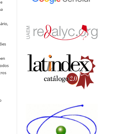
de
na
ário,
ções
pen
todos
tros
.
o