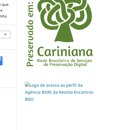
o que
de
mita.