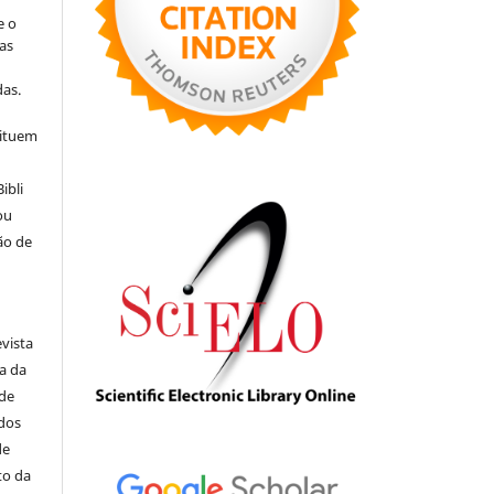
e o
as
s
as.
tituem
ibli
ou
ão de
evista
ia da
 de
ados
de
to da