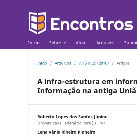
Início
Sobre
Atual
Arquivos
Submi
Início
/
Arquivos
/
v. 15 n. 29 (2010)
/
Artigos
A infra-estrutura em infor
Informação na antiga União
Roberto Lopes dos Santos Júnior
Universidade Federal do Pará (UFPA)
Lena Vânia Ribeiro Pinheiro