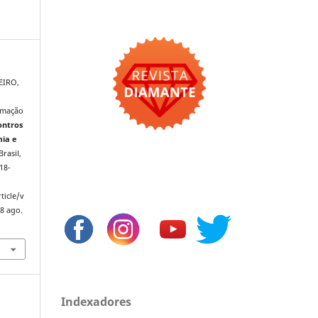
EIRO,
ormação
ontros
mia e
Brasil,
518-
ticle/v
8 ago.
Indexadores