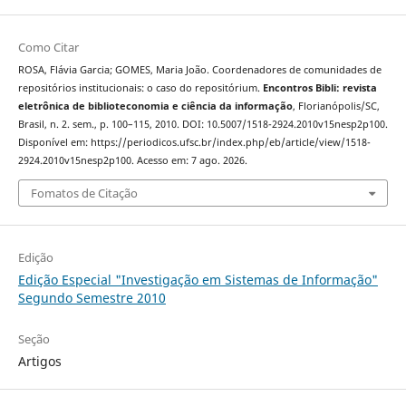
Como Citar
ROSA, Flávia Garcia; GOMES, Maria João. Coordenadores de comunidades de
repositórios institucionais: o caso do repositórium.
Encontros Bibli: revista
eletrônica de biblioteconomia e ciência da informação
, Florianópolis/SC,
Brasil, n. 2. sem., p. 100–115, 2010. DOI: 10.5007/1518-2924.2010v15nesp2p100.
Disponível em: https://periodicos.ufsc.br/index.php/eb/article/view/1518-
2924.2010v15nesp2p100. Acesso em: 7 ago. 2026.
Fomatos de Citação
Edição
Edição Especial "Investigação em Sistemas de Informação"
Segundo Semestre 2010
Seção
Artigos