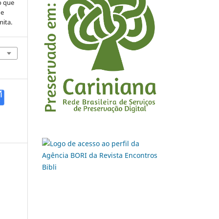
o que
de
mita.