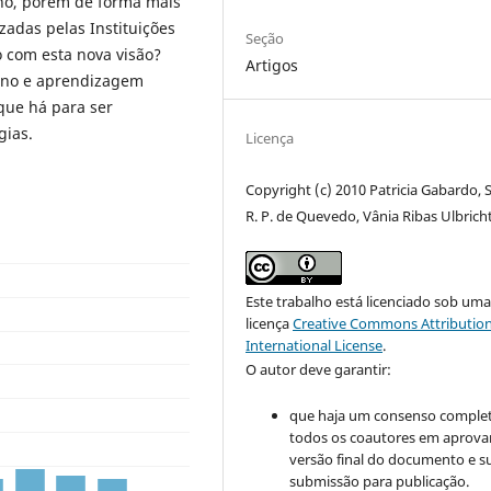
no, porém de forma mais
izadas pelas Instituições
Seção
 com esta nova visão?
Artigos
sino e aprendizagem
que há para ser
gias.
Licença
Copyright (c) 2010 Patricia Gabardo, S
R. P. de Quevedo, Vânia Ribas Ulbrich
Este trabalho está licenciado sob um
licença
Creative Commons Attribution
International License
.
O autor deve garantir:
que haja um consenso comple
todos os coautores em aprova
versão final do documento e s
submissão para publicação.