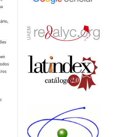
na
ário,
ções
pen
todos
tros
.
o