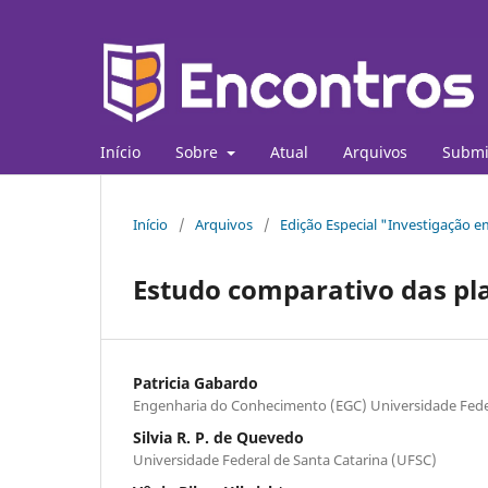
Início
Sobre
Atual
Arquivos
Submi
Início
/
Arquivos
/
Edição Especial "Investigação
Estudo comparativo das p
Patricia Gabardo
Engenharia do Conhecimento (EGC) Universidade Feder
Silvia R. P. de Quevedo
Universidade Federal de Santa Catarina (UFSC)