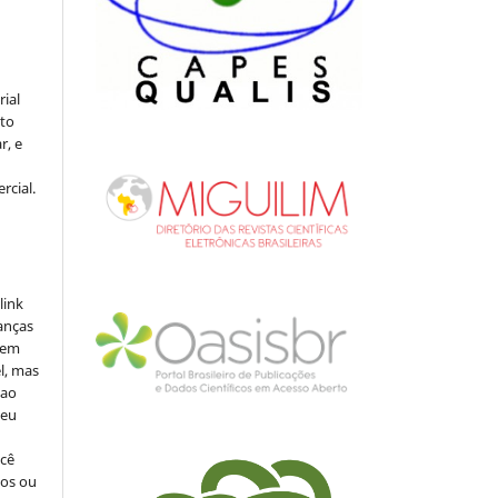
rial
to
r, e
rcial.
link
danças
o em
l, mas
 ao
seu
ocê
cos ou