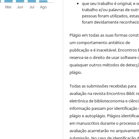
que seu trabalho é original, e s
trabalho e/ou palavras de outr
pessoas foram utilizados, esta
foram devidamente reconhecid
Plágio em todas as suas formas cons
um comportamento antiético de
publicação e é inaceitável. Encontros B
reserva-se o direito de usar software 
quaisquer outros métodos de detecç
plágio.
Todas as submissões recebidas para
avaliação na revista Encontros Bibli
:
r
eletrônica de biblioteconomia e ciênc
informação
passam por identificação
plágio e autoplágio. Plágios identific
em manuscritos durante o processo 
avaliação acarretarão no arquivamen
submissão. No caso de identificação 