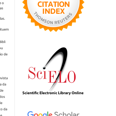
e o
as
s
as.
tituem
ibli
ou
ão de
evista
ia da
 de
ados
de
to da
de