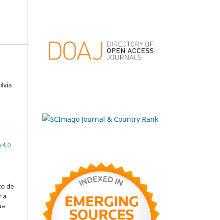
ilvia
t
a
 4.0
to de
r a
ua