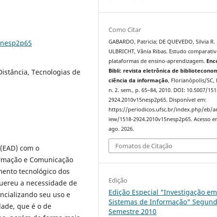
Como Citar
15nesp2p65
GABARDO, Patricia; DE QUEVEDO, Silvia R. 
ULBRICHT, Vânia Ribas. Estudo comparativ
plataformas de ensino-aprendizagem.
Enc
Distância, Tecnologias de
Bibli: revista eletrônica de bibliotecono
ciência da informação
, Florianópolis/SC, 
n. 2. sem., p. 65–84, 2010. DOI: 10.5007/151
2924.2010v15nesp2p65. Disponível em:
https://periodicos.ufsc.br/index.php/eb/ar
iew/1518-2924.2010v15nesp2p65. Acesso e
ago. 2026.
Fomatos de Citação
 (EAD) com o
ormação e Comunicação
mento tecnológico dos
Edição
quereu a necessidade de
Edição Especial "Investigação e
ncializando seu uso e
Sistemas de Informação" Segun
ade, que é o de
Semestre 2010