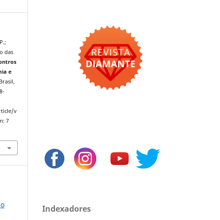
P.;
o das
ontros
mia e
Brasil,
8-
ticle/v
m: 7
m
do
Indexadores