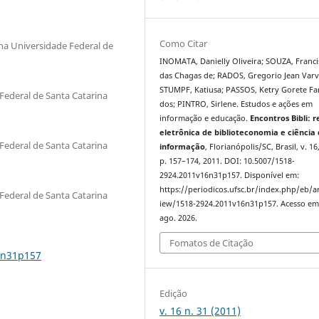
Como Citar
na Universidade Federal de
INOMATA, Danielly Oliveira; SOUZA, Franci
das Chagas de; RADOS, Gregorio Jean Varv
STUMPF, Katiusa; PASSOS, Ketry Gorete Fa
Federal de Santa Catarina
dos; PINTRO, Sirlene. Estudos e ações em
informação e educação.
Encontros Bibli: r
eletrônica de biblioteconomia e ciência
Federal de Santa Catarina
informação
, Florianópolis/SC, Brasil, v. 16,
p. 157–174, 2011. DOI: 10.5007/1518-
2924.2011v16n31p157. Disponível em:
https://periodicos.ufsc.br/index.php/eb/ar
Federal de Santa Catarina
iew/1518-2924.2011v16n31p157. Acesso em
ago. 2026.
Fomatos de Citação
6n31p157
Edição
v. 16 n. 31 (2011)