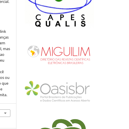
rcial.
link
danças
o em
l, mas
 ao
seu
ocê
cos ou
o que
de
mita.