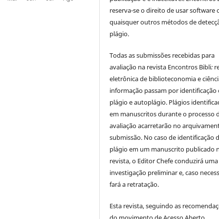
reserva-se o direito de usar software 
quaisquer outros métodos de detecç
plágio.
Todas as submissões recebidas para
avaliação na revista Encontros Bibli
:
r
eletrônica de biblioteconomia e ciênc
informação
passam por identificação
plágio e autoplágio. Plágios identific
em manuscritos durante o processo 
avaliação acarretarão no arquivamen
submissão. No caso de identificação 
plágio em um manuscrito publicado 
revista, o Editor Chefe conduzirá uma
investigação preliminar e, caso necess
fará a retratação.
Esta revista, seguindo as recomenda
do movimento de Acesso Aberto,