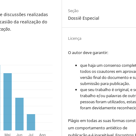
Seção
 e discussões realizadas
Dossiê Especial
casião da realização do
cação
.
Licença
O autor deve garantir:
que haja um consenso comple
todos os coautores em aprova
versão final do documento e s
submissão para publicação.
que seu trabalho é original, e s
trabalho e/ou palavras de outr
pessoas foram utilizados, esta
foram devidamente reconhecid
Plágio em todas as suas formas cons
um comportamento antiético de
publicação e é inaceitável. Encontros B