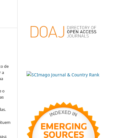
to de
r a
ua
e o
as
s
as.
tituem
ibli