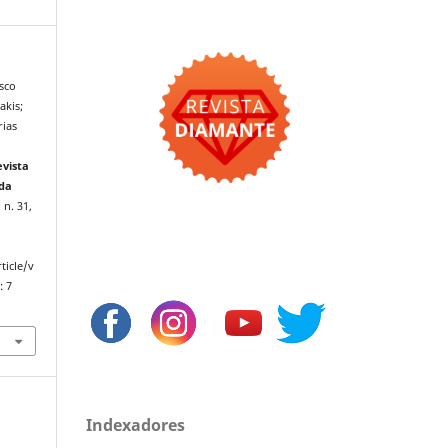
sco
akis;
rias
evista
 da
 n. 31,
ticle/v
: 7
Indexadores