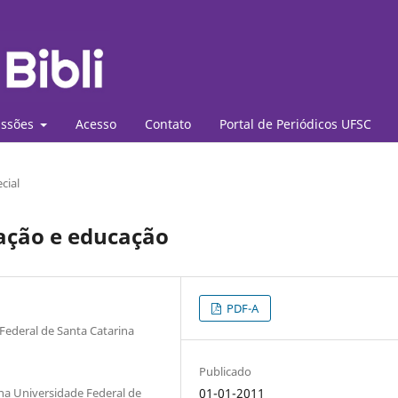
ssões
Acesso
Contato
Portal de Periódicos UFSC
cial
ação e educação
PDF-A
Federal de Santa Catarina
Publicado
na Universidade Federal de
01-01-2011