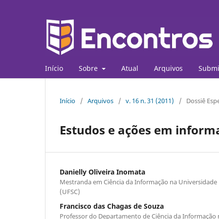
Início
Sobre
Atual
Arquivos
Submi
Início
/
Arquivos
/
v. 16 n. 31 (2011)
/
Dossiê Espe
Estudos e ações em inform
Danielly Oliveira Inomata
Mestranda em Ciência da Informação na Universidade 
(UFSC)
Francisco das Chagas de Souza
Professor do Departamento de Ciência da Informação 