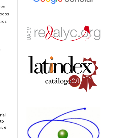
pen
todos
tros
.
o
rial
to
r, e