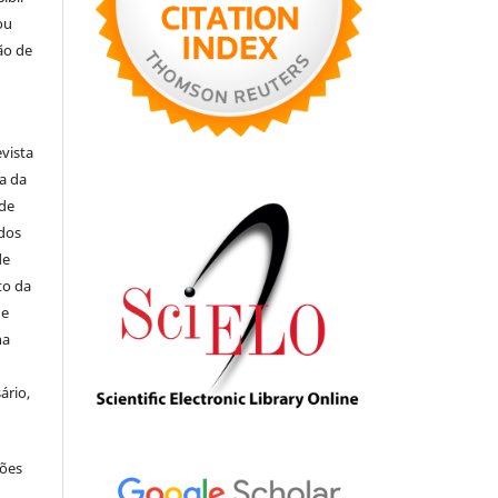
ou
ão de
evista
ia da
 de
ados
de
to da
de
na
ário,
ções