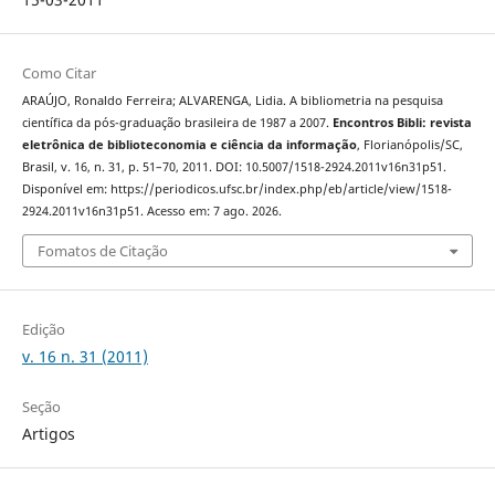
Como Citar
ARAÚJO, Ronaldo Ferreira; ALVARENGA, Lidia. A bibliometria na pesquisa
científica da pós-graduação brasileira de 1987 a 2007.
Encontros Bibli: revista
eletrônica de biblioteconomia e ciência da informação
, Florianópolis/SC,
Brasil, v. 16, n. 31, p. 51–70, 2011. DOI: 10.5007/1518-2924.2011v16n31p51.
Disponível em: https://periodicos.ufsc.br/index.php/eb/article/view/1518-
2924.2011v16n31p51. Acesso em: 7 ago. 2026.
Fomatos de Citação
Edição
v. 16 n. 31 (2011)
Seção
Artigos