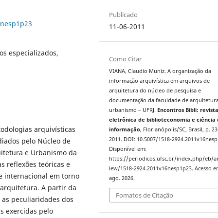
Publicado
16nesp1p23
11-06-2011
os especializados,
Como Citar
VIANA, Claudio Muniz. A organização da
informação arquivística em arquivos de
arquitetura do núcleo de pesquisa e
documentação da faculdade de arquitetura
urbanismo – UFRJ.
Encontros Bibli: revist
eletrônica de biblioteconomia e ciência
todologias arquivísticas
informação
, Florianópolis/SC, Brasil, p. 2
2011. DOI: 10.5007/1518-2924.2011v16nesp
diados pelo Núcleo de
Disponível em:
itetura e Urbanismo da
https://periodicos.ufsc.br/index.php/eb/ar
s reflexões teóricas e
iew/1518-2924.2011v16nesp1p23. Acesso e
e internacional em torno
ago. 2026.
arquitetura. A partir da
Fomatos de Citação
 as peculiaridades dos
s exercidas pelo