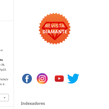
 e
a
 da
3–39,
1p23.
ticle/v
m: 6
Indexadores