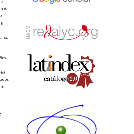
de
to da
de
na
ário,
ções
pen
todos
tros
.
o