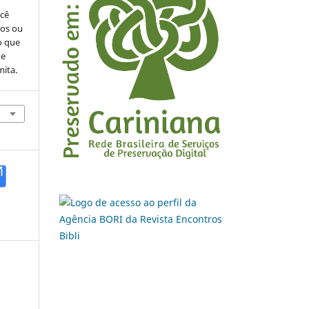
ocê
cos ou
o que
de
mita.