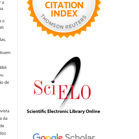
r a
ua
e o
as
s
as.
tituem
ibli
ou
ão de
evista
ia da
 de
ados