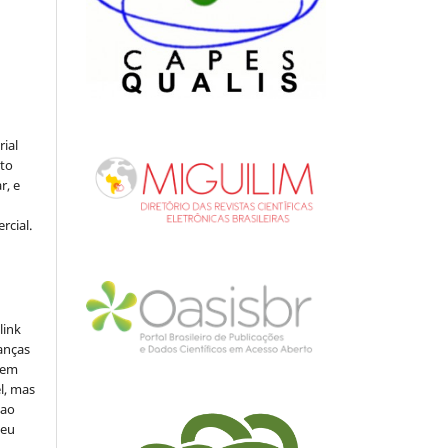
rial
to
r, e
rcial.
link
danças
o em
l, mas
 ao
seu