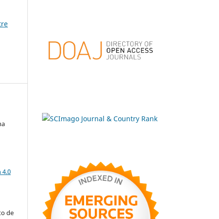
tre
na
a
 4.0
to de