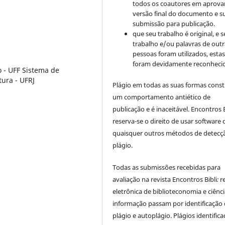
todos os coautores em aprova
versão final do documento e s
submissão para publicação.
que seu trabalho é original, e s
trabalho e/ou palavras de outr
pessoas foram utilizados, esta
foram devidamente reconhecid
 - UFF Sistema de
tura - UFRJ
Plágio em todas as suas formas cons
um comportamento antiético de
publicação e é inaceitável. Encontros B
reserva-se o direito de usar software 
quaisquer outros métodos de detecç
plágio.
Todas as submissões recebidas para
avaliação na revista Encontros Bibli
:
r
eletrônica de biblioteconomia e ciênc
informação
passam por identificação
plágio e autoplágio. Plágios identific