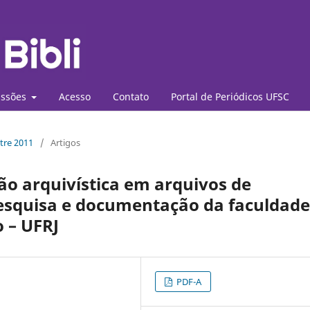
ssões
Acesso
Contato
Portal de Periódicos UFSC
stre 2011
/
Artigos
o arquivística em arquivos de
pesquisa e documentação da faculdade
 – UFRJ
PDF-A