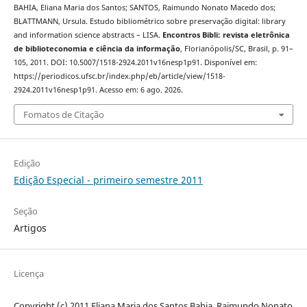
BAHIA, Eliana Maria dos Santos; SANTOS, Raimundo Nonato Macedo dos;
BLATTMANN, Ursula. Estudo bibliométrico sobre preservação digital: library
and information science abstracts – LISA.
Encontros Bibli: revista eletrônica
de biblioteconomia e ciência da informação
, Florianópolis/SC, Brasil, p. 91–
105, 2011. DOI: 10.5007/1518-2924.2011v16nesp1p91. Disponível em:
https://periodicos.ufsc.br/index.php/eb/article/view/1518-
2924.2011v16nesp1p91. Acesso em: 6 ago. 2026.
Fomatos de Citação
Edição
Edição Especial - primeiro semestre 2011
Seção
Artigos
Licença
Copyright (c) 2011 Eliana Maria dos Santos Bahia, Raimundo Nonato