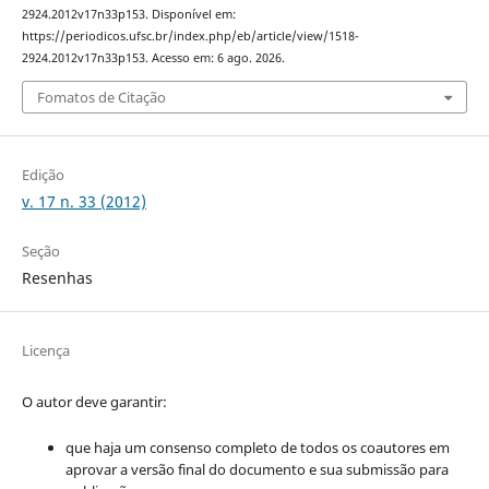
2924.2012v17n33p153. Disponível em:
https://periodicos.ufsc.br/index.php/eb/article/view/1518-
2924.2012v17n33p153. Acesso em: 6 ago. 2026.
Fomatos de Citação
Edição
v. 17 n. 33 (2012)
Seção
Resenhas
Licença
O autor deve garantir:
que haja um consenso completo de todos os coautores em
aprovar a versão final do documento e sua submissão para