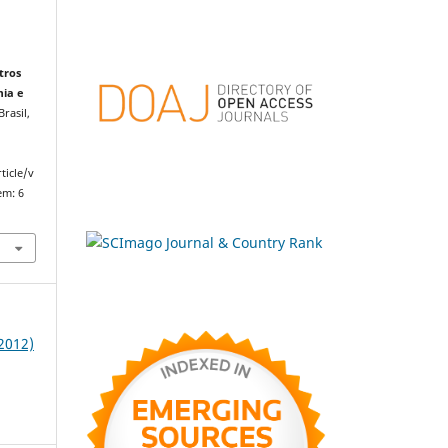
tros
mia e
Brasil,
ticle/v
em: 6
(2012)