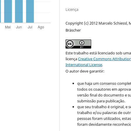
Licença
Copyright (c) 2012 Marcelo Schiessl, 
Bräscher
Este trabalho está licenciado sob um
licença
Creative Commons Attribution
International License
.
O autor deve garantir:
que haja um consenso comple
todos os coautores em aprova
versão final do documento e s
submissão para publicação.
que seu trabalho é original, e s
trabalho e/ou palavras de outr
pessoas foram utilizados, esta
foram devidamente reconhecid