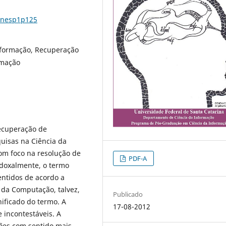
17nesp1p125
nformação, Recuperação
rmação
ecuperação de
quisas na Ciência da
om foco na resolução de
PDF-A
doxalmente, o termo
entidos de acordo a
a da Computação, talvez,
Publicado
ificado do termo. A
17-08-2012
 incontestáveis. A
ões com sentido mais