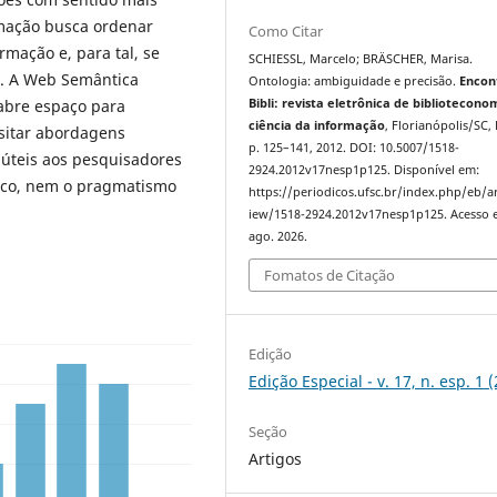
rmação busca ordenar
Como Citar
rmação e, para tal, se
SCHIESSL, Marcelo; BRÄSCHER, Marisa.
s. A Web Semântica
Ontologia: ambiguidade e precisão.
Encon
Bibli: revista eletrônica de bibliotecono
abre espaço para
ciência da informação
, Florianópolis/SC, 
isitar abordagens
p. 125–141, 2012. DOI: 10.5007/1518-
 úteis aos pesquisadores
2924.2012v17nesp1p125. Disponível em:
fico, nem o pragmatismo
https://periodicos.ufsc.br/index.php/eb/ar
iew/1518-2924.2012v17nesp1p125. Acesso 
ago. 2026.
Fomatos de Citação
Edição
Edição Especial - v. 17, n. esp. 1 
Seção
Artigos