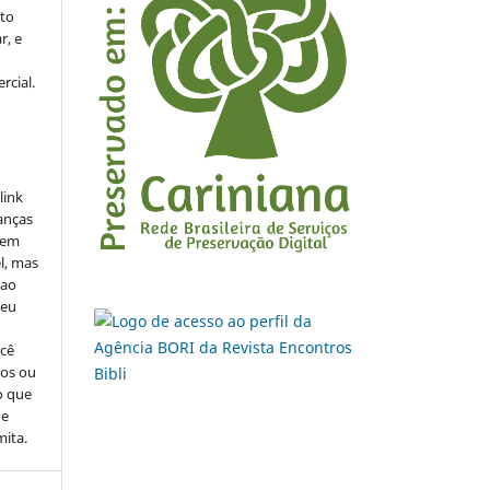
to
r, e
rcial.
link
danças
o em
l, mas
 ao
seu
ocê
cos ou
o que
de
mita.