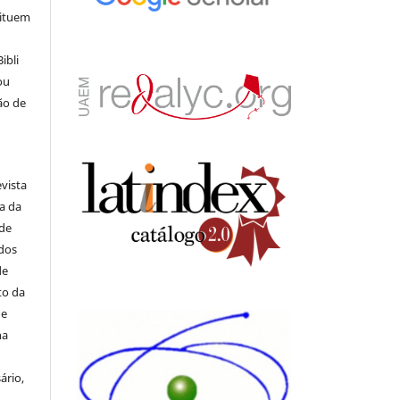
tituem
ibli
ou
ão de
evista
ia da
 de
ados
de
to da
de
na
ário,