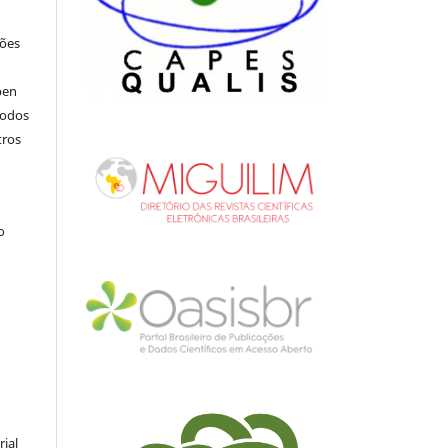
ções
pen
todos
tros
.
o
rial