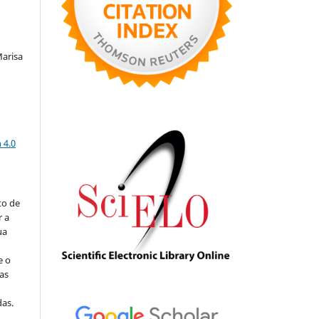
Marisa
a
 4.0
to de
r a
ua
e o
as
s
as.