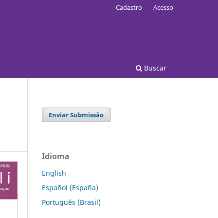
Cadastro
Acesso
Buscar
Enviar Submissão
Idioma
English
Español (España)
Português (Brasil)