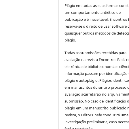
Plágio em todas as suas formas cons
um comportamento antiético de
publicação e é inaceitável. Encontros B
reserva-se o direito de usar software 
quaisquer outros métodos de detecç
plágio.
Todas as submissões recebidas para
avaliação na revista Encontros Bibli
:
r
eletrônica de biblioteconomia e ciênc
informação
passam por identificação
plágio e autoplágio. Plágios identific
em manuscritos durante o processo 
avaliação acarretarão no arquivamen
submissão. No caso de identificação 
plágio em um manuscrito publicado 
revista, o Editor Chefe conduzirá uma
investigação preliminar e, caso necess
fará a retratação.