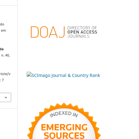
ndo
o em
 da
 n. 40,
ticle/v
: 7