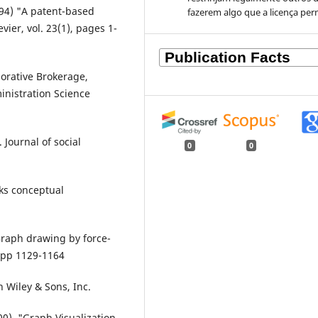
994) "A patent-based
fazerem algo que a licença per
vier, vol. 23(1), pages 1-
borative Brokerage,
inistration Science
 Journal of social
0
0
rks conceptual
Graph drawing by force-
, pp 1129-1164
n Wiley & Sons, Inc.
0). "Graph Visualization