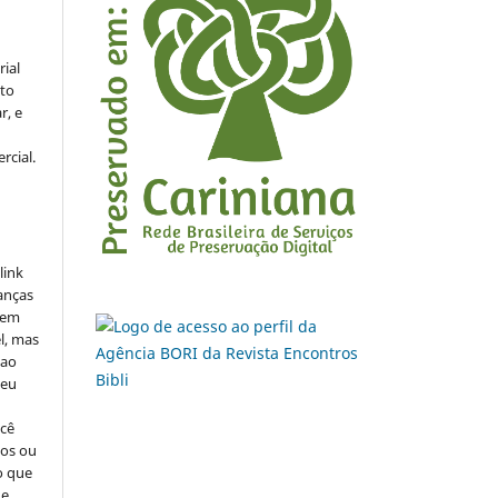
rial
to
r, e
rcial.
link
danças
o em
l, mas
 ao
seu
ocê
cos ou
o que
de