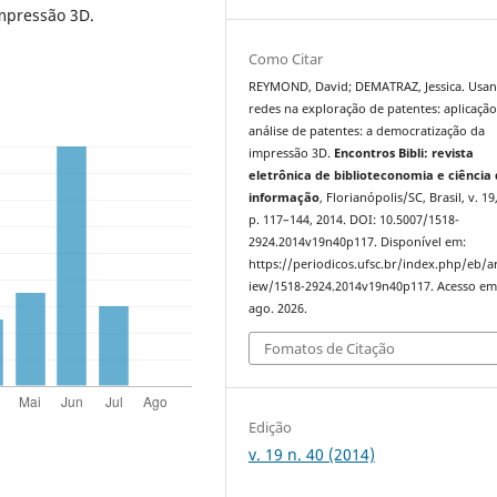
mpressão 3D.
Como Citar
REYMOND, David; DEMATRAZ, Jessica. Usa
redes na exploração de patentes: aplicaçã
análise de patentes: a democratização da
impressão 3D.
Encontros Bibli: revista
eletrônica de biblioteconomia e ciência
informação
, Florianópolis/SC, Brasil, v. 19,
p. 117–144, 2014. DOI: 10.5007/1518-
2924.2014v19n40p117. Disponível em:
https://periodicos.ufsc.br/index.php/eb/ar
iew/1518-2924.2014v19n40p117. Acesso em
ago. 2026.
Fomatos de Citação
Edição
v. 19 n. 40 (2014)