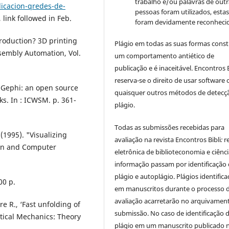
trabalho e/ou palavras de outr
icacion-qredes-de-
pessoas foram utilizados, esta
, link followed in Feb.
foram devidamente reconhecid
production? 3D printing
Plágio em todas as suas formas cons
sembly Automation, Vol.
um comportamento antiético de
publicação e é inaceitável. Encontros B
reserva-se o direito de usar software 
. Gephi: an open source
quaisquer outros métodos de detecç
s. In : ICWSM. p. 361-
plágio.
Todas as submissões recebidas para
 (1995). "Visualizing
avaliação na revista Encontros Bibli
:
r
ion and Computer
eletrônica de biblioteconomia e ciênc
informação
passam por identificação
plágio e autoplágio. Plágios identific
00 p.
em manuscritos durante o processo 
avaliação acarretarão no arquivamen
re R., ‘Fast unfolding of
submissão. No caso de identificação 
stical Mechanics: Theory
plágio em um manuscrito publicado 