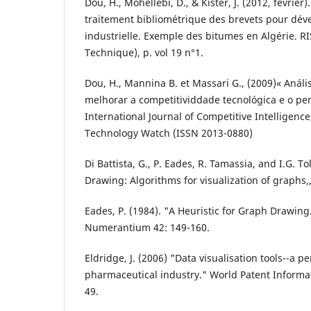
Dou, H., Mohellebi, D., & Kister, J. (2012, février
traitement bibliométrique des brevets pour dével
industrielle. Exemple des bitumes en Algérie. RI
Technique), p. vol 19 n°1.
Dou, H., Mannina B. et Massari G., (2009)« Análi
melhorar a competitividdade tecnológica e o pe
International Journal of Competitive Intelligence,
Technology Watch (ISSN 2013-0880)
Di Battista, G., P. Eades, R. Tamassia, and I.G. To
Drawing: Algorithms for visualization of graphs,,
Eades, P. (1984). "A Heuristic for Graph Drawin
Numerantium 42: 149-160.
Eldridge, J. (2006) "Data visualisation tools--a p
pharmaceutical industry." World Patent Informati
49.