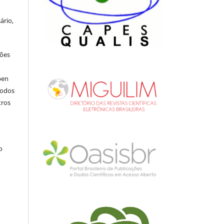
ário,
ções
pen
todos
tros
.
o