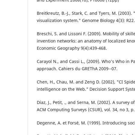
Breitkreutz, B.-J., Stark, C. and Tyers, M. (2003)
visualization system." Genome Biology 4(3): R22.
Breschi, S. and Lissoni F. (2009). Mobility of ski
invention networks: an anatomy of localized kno
Economic Geography 9(4):439-468.
Carayol N., and Cassi L., (2009). Who's Who in P
approach. Cahiers du GREThA 2009--07.
Chen, H., Chau, M. and Zeng D. (2002), "CI Spider
intelligence on the Web." Decision Support System
Díaz, J., Petit, ., and Serna, M. (2002). A survey
ACM Computing Surveys (CSUR), vol. 34, no 3, p.
Degenne, A. et Forsé, M. (1999). Introducing soc