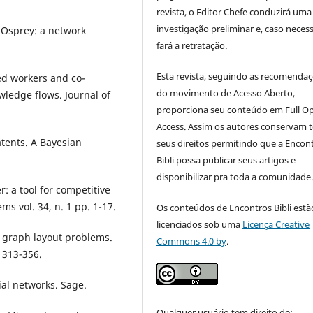
revista, o Editor Chefe conduzirá uma
investigação preliminar e, caso necess
. "Osprey: a network
fará a retratação.
Esta revista, seguindo as recomenda
lled workers and co-
do movimento de Acesso Aberto,
wledge flows. Journal of
proporciona seu conteúdo em Full O
Access. Assim os autores conservam 
atents. A Bayesian
seus direitos permitindo que a Encon
Bibli possa publicar seus artigos e
disponibilizar pra toda a comunidade
: a tool for competitive
s vol. 34, n. 1 pp. 1-17.
Os conteúdos de Encontros Bibli estã
licenciados sob uma
Licença Creative
 of graph layout problems.
Commons 4.0 by
.
 313-356.
ial networks. Sage.
Qualquer usuário tem direito de: