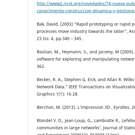
http://www2.ricyt.org/novedades/74-nueva-publ
conocimiento-construccion-dinamica-y-gestionq
Bak, David, (2003) "Rapid prototyping or rapid 
processes move industry towards the latter", As
23 Iss: 4, pp.340 – 345.
Bastian, M., Heymann, S., and Jacomy, M (2009)
software for exploring and manipulating network
362.
Becker, R. A., Stephen G. Eick, and Allan R. Wilks
Network Data." IEEE Transactions on Visualizat
Graphics 1(1): 16-28.
Berchon, M. (2013). L’impression 3D . Eyrolles, 2
Blondel V. D., Jean-Loup, G., Lambiotte R., Lefebv
communities in large networks’, Journal of Stati
and Experiment 2008(10), P10008 (12pp)