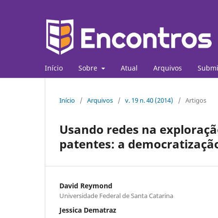
Início
Sobre
Atual
Arquivos
Submi
Início
/
Arquivos
/
v. 19 n. 40 (2014)
/
Artigos
Usando redes na exploração
patentes: a democratizaçã
David Reymond
Universidade Federal de Santa Catarina
Jessica Dematraz