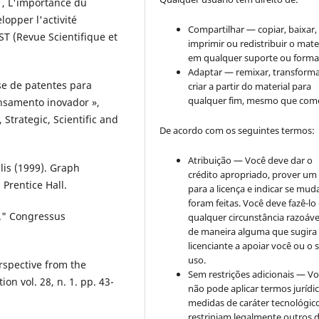
). , L'importance du
opper l'activité
Compartilhar — copiar, baixar,
ST (Revue Scientifique et
imprimir ou redistribuir o mate
em qualquer suporte ou forma
Adaptar — remixar, transforma
se de patentes para
criar a partir do material para
qualquer fim, mesmo que come
nsamento inovador »,
 Strategic, Scientific and
De acordo com os seguintes termos:
Atribuição — Você deve dar o
llis (1999). Graph
crédito apropriado, prover um 
 Prentice Hall.
para a licença e indicar se mu
foram feitas. Você deve fazê-l
g." Congressus
qualquer circunstância razoáve
de maneira alguma que sugira
licenciante a apoiar você ou o 
uso.
erspective from the
Sem restrições adicionais — V
on vol. 28, n. 1. pp. 43-
não pode aplicar termos jurídi
medidas de caráter tecnológic
restrinjam legalmente outros 