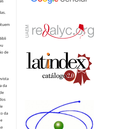
as
s
as.
tituem
ibli
ou
ão de
evista
ia da
 de
ados
de
to da
de
na