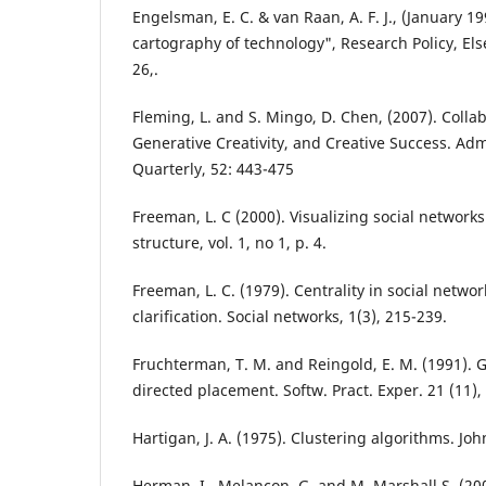
Engelsman, E. C. & van Raan, A. F. J., (January 1
cartography of technology", Research Policy, Else
26,.
Fleming, L. and S. Mingo, D. Chen, (2007). Colla
Generative Creativity, and Creative Success. Adm
Quarterly, 52: 443-475
Freeman, L. C (2000). Visualizing social networks.
structure, vol. 1, no 1, p. 4.
Freeman, L. C. (1979). Centrality in social netwo
clarification. Social networks, 1(3), 215-239.
Fruchterman, T. M. and Reingold, E. M. (1991). 
directed placement. Softw. Pract. Exper. 21 (11)
Hartigan, J. A. (1975). Clustering algorithms. Joh
Herman, I., Melançon, G. and M. Marshall S. (200