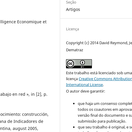
Seção
Artigos
elligence Economique et
Licença
Copyright (c) 2014 David Reymond, Je
Dematraz
Este trabalho está licenciado sob um
licença
Creative Commons Attribution
International License
.
O autor deve garantir:
bajo en red », in [2], p.
que haja um consenso comple
todos os coautores em aprova
nocimiento: construcción,
versão final do documento e s
submissão para publicação.
ana de Indicadores de
que seu trabalho é original, e s
entina, august 2005,