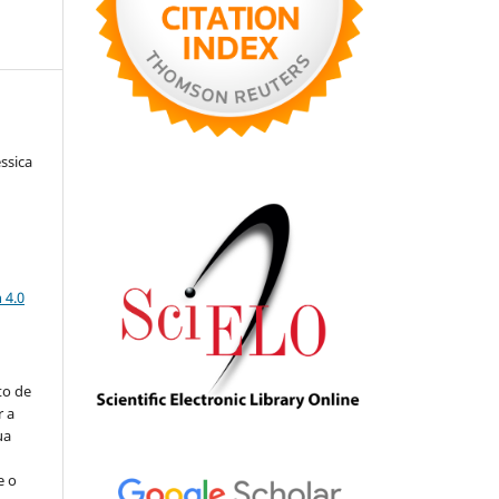
ssica
a
 4.0
to de
r a
ua
e o