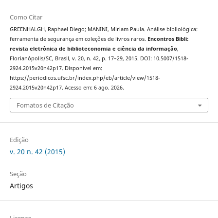
Como Citar
GREENHALGH, Raphael Diego; MANINI, Miriam Paula. Análise bibliológica:
ferramenta de segurança em coleções de livros raros.
Encontros Bibli:
revista eletrônica de biblioteconomia e ciência da informação
,
Florianópolis/SC, Brasil, v. 20, n. 42, p. 17–29, 2015. DOI: 10.5007/1518-
2924.2015v20n42p17. Disponível em:
https://periodicos.ufsc.br/index.php/eb/article/view/1518-
2924.2015v20n42p17. Acesso em: 6 ago. 2026.
Fomatos de Citação
Edição
v. 20 n. 42 (2015)
Seção
Artigos
Licença