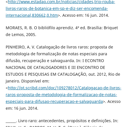
<
http://www.estadao.com.br/noticias/cidades,trio-rouba-
livros-raros-de-botanica-em-sp-e-diz-ser-encomenda-
internacional,830662,0.htm
>. Acesso em: 16 jun. 2014.
MORAES, R. B. O bibliófilo aprendiz. 4ª ed. Brasília: Briquet
de Lemos, 2005.
PINHEIRO, A. V. Catalogação de livros raros: proposta de
metodologia de formalização de notas especiais para
difusão, recuperação e salvaguarda. In: I ECONTRO
NACIONAL DE CATALOGADORES E III ENCONTRO DE
ESTUDOS E PESQUISAS EM CATALOGAÇÃO, out. 2012, Rio de
Janeiro. Disponível em:
<
http://pt.scribd.com/doc/109278012/Catalogacao-de-livros-
raros-proposta-de-metodologia-de-formalizacao-de-notas-
especiais-para-difusao-recuperacao-e-salvaguarda
>. Acesso
em: 16 jun. 2014.
______. Livro raro: antecedentes, propósitos e definições. In: