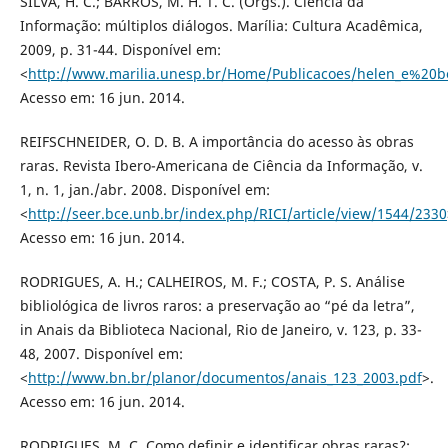
SILVA, H. C.; BARROS, M. H. T. C. (Orgs.). Ciência da
Informação: múltiplos diálogos. Marília: Cultura Acadêmica,
2009, p. 31-44. Disponível em:
<
http://www.marilia.unesp.br/Home/Publicacoes/helen_e%20b
Acesso em: 16 jun. 2014.
REIFSCHNEIDER, O. D. B. A importância do acesso às obras
raras. Revista Ibero-Americana de Ciência da Informação, v.
1, n. 1, jan./abr. 2008. Disponível em:
<
http://seer.bce.unb.br/index.php/RICI/article/view/1544/2330
Acesso em: 16 jun. 2014.
RODRIGUES, A. H.; CALHEIROS, M. F.; COSTA, P. S. Análise
bibliológica de livros raros: a preservação ao “pé da letra”,
in Anais da Biblioteca Nacional, Rio de Janeiro, v. 123, p. 33-
48, 2007. Disponível em:
<
http://www.bn.br/planor/documentos/anais_123_2003.pdf
>.
Acesso em: 16 jun. 2014.
RODRIGUES, M. C. Como definir e identificar obras raras?: