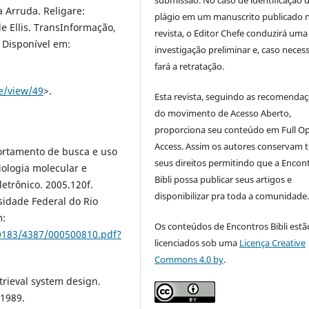
 Arruda. Religare:
plágio em um manuscrito publicado 
 Ellis. TransInformação,
revista, o Editor Chefe conduzirá uma
. Disponível em:
investigação preliminar e, caso necess
fará a retratação.
e/view/49
>.
Esta revista, seguindo as recomenda
do movimento de Acesso Aberto,
proporciona seu conteúdo em Full O
Access. Assim os autores conservam 
ortamento de busca e uso
seus direitos permitindo que a Encon
ologia molecular e
Bibli possa publicar seus artigos e
letrônico. 2005.120f.
disponibilizar pra toda a comunidade
idade Federal do Rio
m:
Os conteúdos de Encontros Bibli estã
0183/4387/000500810.pdf?
licenciados sob uma
Licença Creative
Commons 4.0 by
.
trieval system design.
 1989.