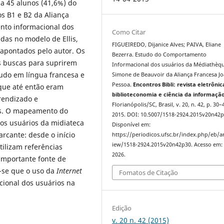
a 45 alunos (41,6%) do
s B1 e B2 da Aliança
nto informacional dos
Como Citar
das no modelo de Ellis,
FIGUEIREDO, Dijanice Alves; PAIVA, Eliane
 apontados pelo autor. Os
Bezerra. Estudo do Comportamento
s buscas para suprirem
Informacional dos usuários da Médiathèq
udo em língua francesa e
Simone de Beauvoir da Aliança Francesa J
Pessoa.
Encontros Bibli: revista eletrônic
que até então eram
biblioteconomia e ciência da informaçã
rendizado e
Florianópolis/SC, Brasil, v. 20, n. 42, p. 30–
as. O mapeamento do
2015. DOI: 10.5007/1518-2924.2015v20n42p
os usuários da midiateca
Disponível em:
rcante: desde o início
https://periodicos.ufsc.br/index.php/eb/ar
iew/1518-2924.2015v20n42p30. Acesso em: 
ilizam referências
2026.
importante fonte de
u-se que o uso da
Internet
Fomatos de Citação
cional dos usuários na
Edição
v. 20 n. 42 (2015)