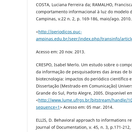
COSTA, Luciana Ferreira da; RAMALHO, Francisca
comportamento informacional à luz do modelo de
Campinas, v.22 n. 2, p. 169-186, maio/ago. 2010
<
http://periodicos.puc-
ampinas.edu.br/seer/index.php/transinfo/articl
Acesso em: 20 nov. 2013.
CRESPO, Isabel Merlo. Um estudo sobre o comp
da informação de pesquisadores das áreas de bi
biotecnologia: impactos do periódico científico e
Dissertação (Mestrado em Comunicação) Univers
Grande do Sul, Porto Alegre, 2005. Disponível e
<
http://www.lume.ufrgs.br/bitstream/handle/1
sequence=1
> Acesso em: 05 mar. 2014.
ELLIS, D. Behavioral approach to informations re
Journal of Documentation, v. 45, n. 3, p.171-212,