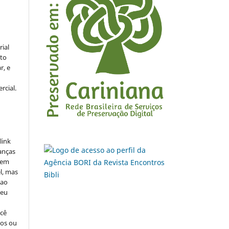
rial
to
r, e
rcial.
link
danças
o em
l, mas
 ao
seu
ocê
cos ou