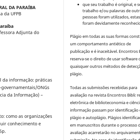
que seu trabalho é original, e s
RAL DA PARAÍBA
trabalho e/ou palavras de outr
ia da UFPB
pessoas foram utilizados, esta
foram devidamente reconhecid
araíba
fessora Adjunta do
Plágio em todas as suas formas cons
um comportamento antiético de
publicação e é inaceitável. Encontros B
reserva-se o direito de usar software 
quaisquer outros métodos de detecç
plágio.
l da informação: práticas
ão-governamentais/ONGs
Todas as submissões recebidas para
ncia da Informação) –
avaliação na revista Encontros Bibli
:
r
eletrônica de biblioteconomia e ciênc
informação
passam por identificação
o: como as organizações
plágio e autoplágio. Plágios identific
ruir conhecimento e
em manuscritos durante o processo 
5p.
avaliação acarretarão no arquivamen
submissão. No caso de identificação 