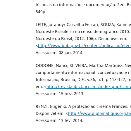
técnicas da informação e documentação. 2ed. Bras
540p.
LEITE, Jurandyr Carvalho Ferrari; SOUZA, Kamille
Nordeste Brasileiro no censo demográfico 2010.
Nordeste do Brasil, 2012. 106p. Disponível em:
<
http://www.bnb.gov.br/content/aplicacao/eten
Acesso em: 08 jan. 2014
ODDONE, Nanci; SILVEIRA, Martha Martinez. Ne
comportamento informacional: conceituação e m
Informação, Brasília, D.F., v.36, n.1, p.118-127,
em: <
http://revista.ibict.br/ciinf/index.php/ciin
Acesso em: 15 nov. 2013.
RENZI, Eugenio. A proteção ao cinema Francês. S
Disponível em: <
http://www.diplomatique.org.b
Acesso em: 13 fev. 2014.