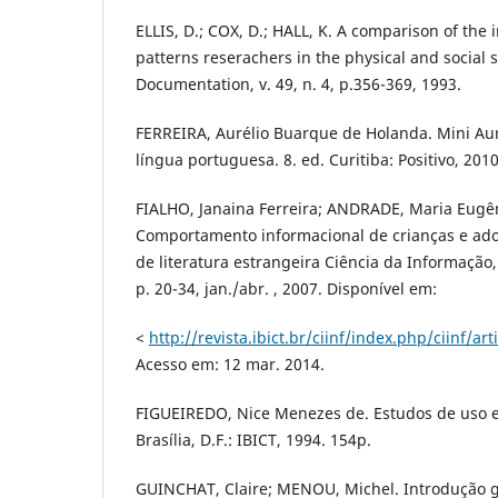
ELLIS, D.; COX, D.; HALL, K. A comparison of the
patterns reserachers in the physical and social s
Documentation, v. 49, n. 4, p.356-369, 1993.
FERREIRA, Aurélio Buarque de Holanda. Mini Auré
língua portuguesa. 8. ed. Curitiba: Positivo, 2010
FIALHO, Janaina Ferreira; ANDRADE, Maria Eugên
Comportamento informacional de crianças e ado
de literatura estrangeira Ciência da Informação, Br
p. 20-34, jan./abr. , 2007. Disponível em:
<
http://revista.ibict.br/ciinf/index.php/ciinf/ar
Acesso em: 12 mar. 2014.
FIGUEIREDO, Nice Menezes de. Estudos de uso e
Brasília, D.F.: IBICT, 1994. 154p.
GUINCHAT, Claire; MENOU, Michel. Introdução ge