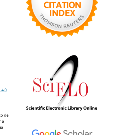
a
 4.0
to de
r a
ua