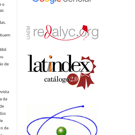
e o
as
s
as.
tituem
ibli
ou
ão de
evista
ia da
 de
ados
de
to da
de