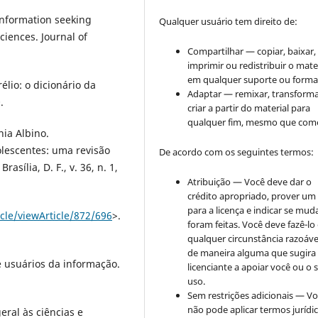
 information seeking
Qualquer usuário tem direito de:
ciences. Journal of
Compartilhar — copiar, baixar,
imprimir ou redistribuir o mate
em qualquer suporte ou forma
lio: o dicionário da
Adaptar — remixar, transforma
.
criar a partir do material para
qualquer fim, mesmo que come
ia Albino.
lescentes: uma revisão
De acordo com os seguintes termos:
asília, D. F., v. 36, n. 1,
Atribuição — Você deve dar o
crédito apropriado, prover um 
para a licença e indicar se mu
ticle/viewArticle/872/696
>.
foram feitas. Você deve fazê-l
qualquer circunstância razoáve
de maneira alguma que sugira
 usuários da informação.
licenciante a apoiar você ou o 
uso.
Sem restrições adicionais — V
não pode aplicar termos jurídi
ral às ciências e