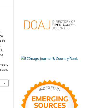
ue
oão
a de
o
,
43,
30.
ticle/v
8 ago.