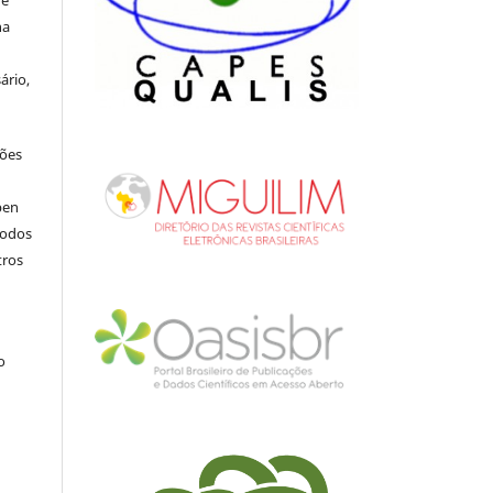
na
ário,
ções
pen
todos
tros
.
o