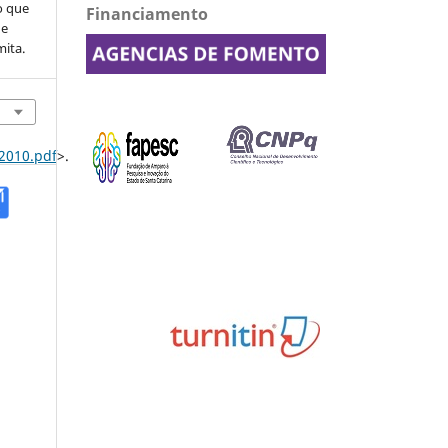
o que
Financiamento
de
mita.
2010.pdf
>.