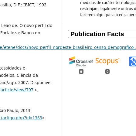
medidas de caráter tecnológic
ília, D.F.: IBICT, 1992.
restrinjam legalmente outros 
fazerem algo que a licença per
 Leão de. O novo perfil do
 Fortaleza: Banco do
e/etene/docs/novo_perfil_nordeste_brasileiro_censo_demografico_
cessidades e
0
0
odelos. Ciência da
 maio/ago. 2007. Disponível
f/article/view/797
>.
ão Paulo, 2013.
r/artigo.php?id=1363
>.