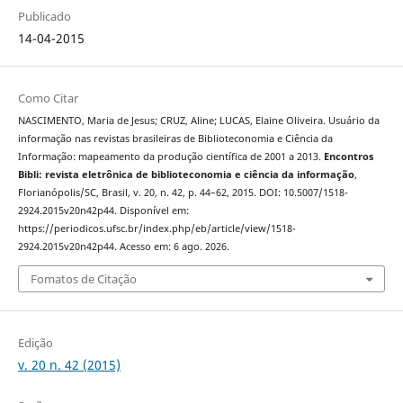
Publicado
14-04-2015
Como Citar
NASCIMENTO, Maria de Jesus; CRUZ, Aline; LUCAS, Elaine Oliveira. Usuário da
informação nas revistas brasileiras de Biblioteconomia e Ciência da
Informação: mapeamento da produção científica de 2001 a 2013.
Encontros
Bibli: revista eletrônica de biblioteconomia e ciência da informação
,
Florianópolis/SC, Brasil, v. 20, n. 42, p. 44–62, 2015. DOI: 10.5007/1518-
2924.2015v20n42p44. Disponível em:
https://periodicos.ufsc.br/index.php/eb/article/view/1518-
2924.2015v20n42p44. Acesso em: 6 ago. 2026.
Fomatos de Citação
Edição
v. 20 n. 42 (2015)