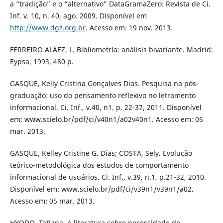
a “tradição” e o “alternativo” DataGramaZero: Revista de Ci.
Inf. v. 10, n. 40, ago. 2009. Disponível em
http://www.dgz.org.br
. Acesso em: 19 nov. 2013.
FERREIRO ALÀEZ, L. Bibliometría: análisis bivariante. Madrid:
Eypsa, 1993, 480 p.
GASQUE, Kelly Cristina Gonçalves Dias. Pesquisa na pós-
graduação: uso do pensamento reflexivo no letramento
informacional. Ci. Inf., v.40, n1. p. 22-37, 2011. Disponível
em: www.scielo.br/pdf/ci/v40n1/a02v40n1. Acesso em: 05
mar. 2013.
GASQUE, Kelley Cristine G. Dias; COSTA, Sely. Evolução
teórico-metodológica dos estudos de comportamento
informacional de usuários. Ci. Inf., v.39, n.1, p.21-32, 2010.
Disponível em: www.scielo.br/pdf/ci/v39n1/v39n1/a02.
Acesso em: 05 mar. 2013.
HYODO, Tatiana. A literatura sobre necessidade de