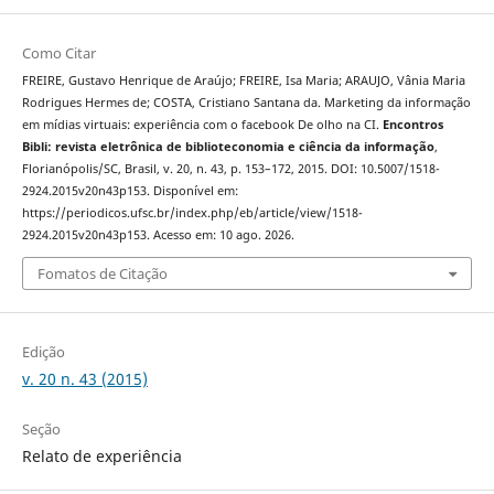
Como Citar
FREIRE, Gustavo Henrique de Araújo; FREIRE, Isa Maria; ARAUJO, Vânia Maria
Rodrigues Hermes de; COSTA, Cristiano Santana da. Marketing da informação
em mídias virtuais: experiência com o facebook De olho na CI.
Encontros
Bibli: revista eletrônica de biblioteconomia e ciência da informação
,
Florianópolis/SC, Brasil, v. 20, n. 43, p. 153–172, 2015. DOI: 10.5007/1518-
2924.2015v20n43p153. Disponível em:
https://periodicos.ufsc.br/index.php/eb/article/view/1518-
2924.2015v20n43p153. Acesso em: 10 ago. 2026.
Fomatos de Citação
Edição
v. 20 n. 43 (2015)
Seção
Relato de experiência