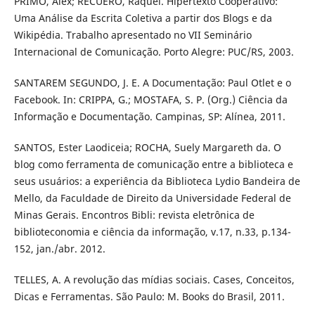
PRIMO, Alex; RECUERO, Raquel. Hipertexto Cooperativo:
Uma Análise da Escrita Coletiva a partir dos Blogs e da
Wikipédia. Trabalho apresentado no VII Seminário
Internacional de Comunicação. Porto Alegre: PUC/RS, 2003.
SANTAREM SEGUNDO, J. E. A Documentação: Paul Otlet e o
Facebook. In: CRIPPA, G.; MOSTAFA, S. P. (Org.) Ciência da
Informação e Documentação. Campinas, SP: Alínea, 2011.
SANTOS, Ester Laodiceia; ROCHA, Suely Margareth da. O
blog como ferramenta de comunicação entre a biblioteca e
seus usuários: a experiência da Biblioteca Lydio Bandeira de
Mello, da Faculdade de Direito da Universidade Federal de
Minas Gerais. Encontros Bibli: revista eletrônica de
biblioteconomia e ciência da informação, v.17, n.33, p.134-
152, jan./abr. 2012.
TELLES, A. A revolução das mídias sociais. Cases, Conceitos,
Dicas e Ferramentas. São Paulo: M. Books do Brasil, 2011.