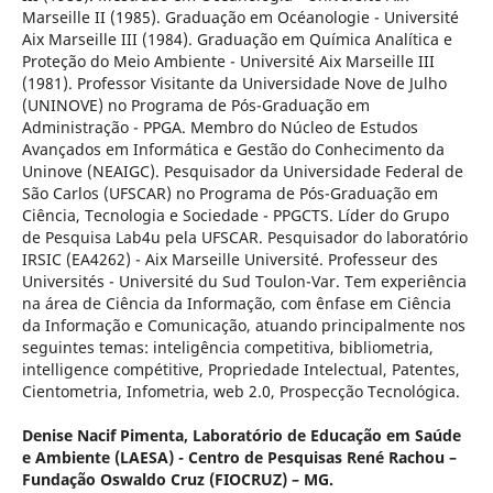
Marseille II (1985). Graduação em Océanologie - Université
Aix Marseille III (1984). Graduação em Química Analítica e
Proteção do Meio Ambiente - Université Aix Marseille III
(1981). Professor Visitante da Universidade Nove de Julho
(UNINOVE) no Programa de Pós-Graduação em
Administração - PPGA. Membro do Núcleo de Estudos
Avançados em Informática e Gestão do Conhecimento da
Uninove (NEAIGC). Pesquisador da Universidade Federal de
São Carlos (UFSCAR) no Programa de Pós-Graduação em
Ciência, Tecnologia e Sociedade - PPGCTS. Líder do Grupo
de Pesquisa Lab4u pela UFSCAR. Pesquisador do laboratório
IRSIC (EA4262) - Aix Marseille Université. Professeur des
Universités - Université du Sud Toulon-Var. Tem experiência
na área de Ciência da Informação, com ênfase em Ciência
da Informação e Comunicação, atuando principalmente nos
seguintes temas: inteligência competitiva, bibliometria,
intelligence compétitive, Propriedade Intelectual, Patentes,
Cientometria, Infometria, web 2.0, Prospecção Tecnológica.
Denise Nacif Pimenta,
Laboratório de Educação em Saúde
e Ambiente (LAESA) - Centro de Pesquisas René Rachou –
Fundação Oswaldo Cruz (FIOCRUZ) – MG.