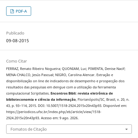
PDF-A
Publicado
09-08-2015
Como Citar
FERRAZ, Renato Ribeiro Nogueira; QUONIAM, Luc; PIMENTA, Denise Nacif;
MENA-CHALCO, Jesús Pascual; NIGRO, Carolina Alencar. Extração e
disponibilização on line de indicadores de desempenho e prospecção dos
resultados das pesquisas em dengue com a utilização da ferramenta
computacional Scriptlattes.
Encontros Bibli: revista eletrônica de
biblioteconomia e ciência da informação
, Florianópolis/SC, Brasil, v. 20, n.
43, p. 93–114, 2015. DOI: 10.5007/1518-2924.2015v20n43p93. Disponível em:
https://periodicos.ufsc.br/index.php/eb/article/view/1518-
2924.2015v20n43p93. Acesso em: 9 ago. 2026.
Fomatos de Citação