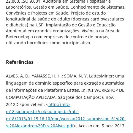
22.000, ISO 9.001, Auditoria em Sistema Hospitalar e
Laboratórios, Gestão em Saúde. Conhecimento de Sistemas,
Convênios e Projetos em Saúde. Projeto de estudo
longitudinal da saúde do adulto (doenças cardiovasculares
e diabetes) na USP. Implantação de Gestão e Educação
Ambiental em grandes organizações. Vivência na área de
Biotecnologia com empresas de controle de pragas,
utilizando hormônios como princípio ativo.
Referências
ALVES, A. D.; YANASSE, H. H.; SOMA, N. Y. LattesMiner: uma
linguagem de domínio específico para extração automática
de informações da Plataforma Lattes. In: XII WORKSHOP DE
COMPUTAÇÃO APLICADA. São José dos Campos: 6 nov.
2012Disponível em: <
http://mtc-
m18.sid.inpe.br/col/sid.inpe.br/mtc-
m18/2013/01.15.16.10/doc/worcap2012_submission_61%20-
%20Alexandre%20D.%20Alves.pdf
>. Acesso em: 5 nov. 2013