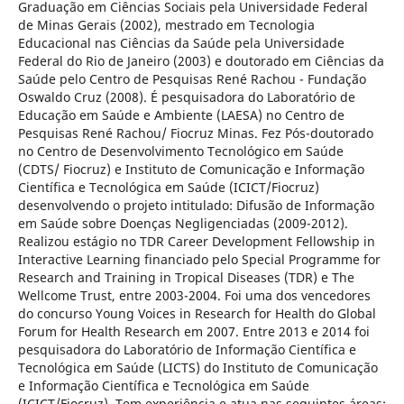
Graduação em Ciências Sociais pela Universidade Federal
de Minas Gerais (2002), mestrado em Tecnologia
Educacional nas Ciências da Saúde pela Universidade
Federal do Rio de Janeiro (2003) e doutorado em Ciências da
Saúde pelo Centro de Pesquisas René Rachou - Fundação
Oswaldo Cruz (2008). É pesquisadora do Laboratório de
Educação em Saúde e Ambiente (LAESA) no Centro de
Pesquisas René Rachou/ Fiocruz Minas. Fez Pós-doutorado
no Centro de Desenvolvimento Tecnológico em Saúde
(CDTS/ Fiocruz) e Instituto de Comunicação e Informação
Científica e Tecnológica em Saúde (ICICT/Fiocruz)
desenvolvendo o projeto intitulado: Difusão de Informação
em Saúde sobre Doenças Negligenciadas (2009-2012).
Realizou estágio no TDR Career Development Fellowship in
Interactive Learning financiado pelo Special Programme for
Research and Training in Tropical Diseases (TDR) e The
Wellcome Trust, entre 2003-2004. Foi uma dos vencedores
do concurso Young Voices in Research for Health do Global
Forum for Health Research em 2007. Entre 2013 e 2014 foi
pesquisadora do Laboratório de Informação Científica e
Tecnológica em Saúde (LICTS) do Instituto de Comunicação
e Informação Científica e Tecnológica em Saúde
(ICICT/Fiocruz). Tem experiência e atua nas seguintes áreas: