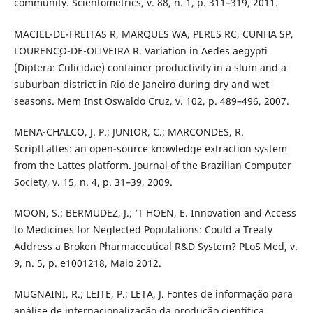
community. Scientometrics, v. 88, n. 1, p. 311–319, 2011.
MACIEL-DE-FREITAS R, MARQUES WA, PERES RC, CUNHA SP,
LOURENC¸O-DE-OLIVEIRA R. Variation in Aedes aegypti
(Diptera: Culicidae) container productivity in a slum and a
suburban district in Rio de Janeiro during dry and wet
seasons. Mem Inst Oswaldo Cruz, v. 102, p. 489–496, 2007.
MENA-CHALCO, J. P.; JUNIOR, C.; MARCONDES, R.
ScriptLattes: an open-source knowledge extraction system
from the Lattes platform. Journal of the Brazilian Computer
Society, v. 15, n. 4, p. 31–39, 2009.
MOON, S.; BERMUDEZ, J.; ’T HOEN, E. Innovation and Access
to Medicines for Neglected Populations: Could a Treaty
Address a Broken Pharmaceutical R&D System? PLoS Med, v.
9, n. 5, p. e1001218, Maio 2012.
MUGNAINI, R.; LEITE, P.; LETA, J. Fontes de informação para
análise de internacionalização da produção científica