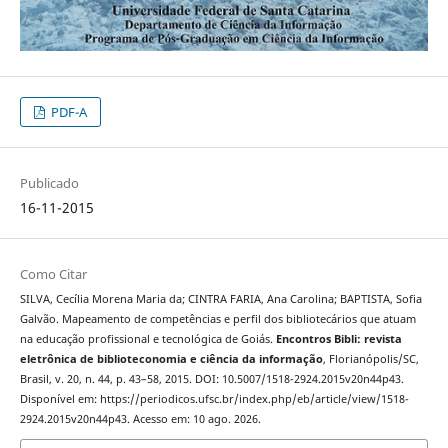
PDF-A
Publicado
16-11-2015
Como Citar
SILVA, Cecília Morena Maria da; CINTRA FARIA, Ana Carolina; BAPTISTA, Sofia
Galvão. Mapeamento de competências e perfil dos bibliotecários que atuam
na educação profissional e tecnológica de Goiás.
Encontros Bibli: revista
eletrônica de biblioteconomia e ciência da informação
, Florianópolis/SC,
Brasil, v. 20, n. 44, p. 43–58, 2015. DOI: 10.5007/1518-2924.2015v20n44p43.
Disponível em: https://periodicos.ufsc.br/index.php/eb/article/view/1518-
2924.2015v20n44p43. Acesso em: 10 ago. 2026.