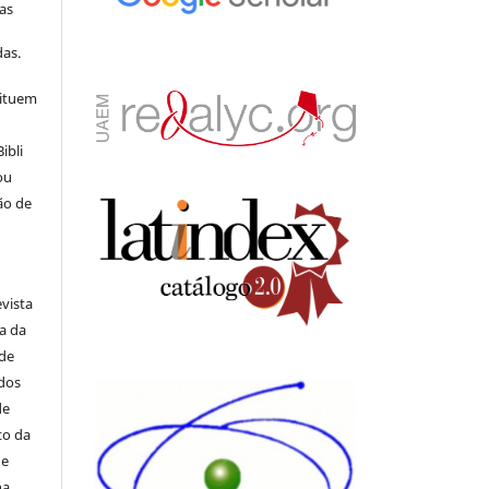
as
s
as.
tituem
ibli
ou
ão de
evista
ia da
 de
ados
de
to da
de
na