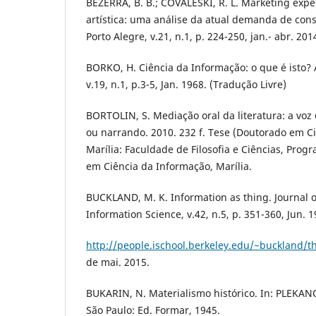
BEZERRA, B. B.; COVALESKI, R. L. Marketing expe
artística: uma análise da atual demanda de co
Porto Alegre, v.21, n.1, p. 224-250, jan.- abr. 201
BORKO, H. Ciência da Informação: o que é isto
v.19, n.1, p.3-5, Jan. 1968. (Tradução Livre)
BORTOLIN, S. Mediação oral da literatura: a voz 
ou narrando. 2010. 232 f. Tese (Doutorado em C
Marília: Faculdade de Filosofia e Ciências, Pro
em Ciência da Informação, Marília.
BUCKLAND, M. K. Information as thing. Journal o
Information Science, v.42, n.5, p. 351-360, Jun. 
http://people.ischool.berkeley.edu/~buckland/t
de mai. 2015.
BUKARIN, N. Materialismo histórico. In: PLEKANOV
São Paulo: Ed. Formar, 1945.