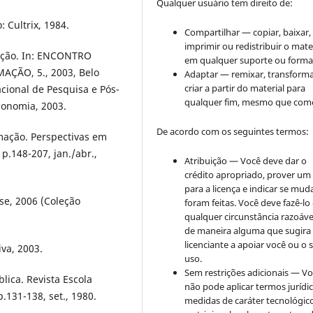
Qualquer usuário tem direito de:
: Cultrix, 1984.
Compartilhar — copiar, baixar,
imprimir ou redistribuir o mate
mação. In: ENCONTRO
em qualquer suporte ou forma
ÇÃO, 5., 2003, Belo
Adaptar — remixar, transforma
criar a partir do material para
acional de Pesquisa e Pós-
qualquer fim, mesmo que come
conomia, 2003.
De acordo com os seguintes termos:
mação. Perspectivas em
 p.148-207, jan./abr.,
Atribuição — Você deve dar o
crédito apropriado, prover um 
para a licença e indicar se mu
nse, 2006 (Coleção
foram feitas. Você deve fazê-l
qualquer circunstância razoáve
de maneira alguma que sugira
licenciante a apoiar você ou o 
va, 2003.
uso.
Sem restrições adicionais — V
lica. Revista Escola
não pode aplicar termos jurídi
.131-138, set., 1980.
medidas de caráter tecnológic