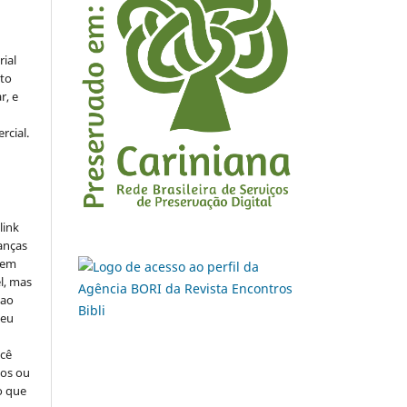
rial
to
r, e
rcial.
link
danças
o em
l, mas
 ao
seu
ocê
cos ou
o que