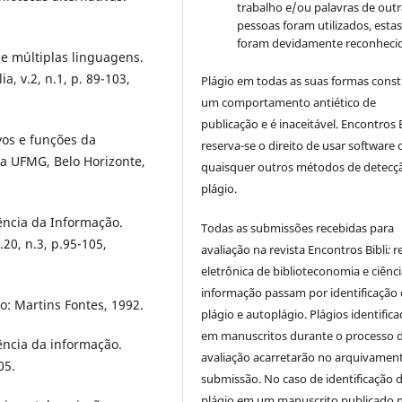
trabalho e/ou palavras de outr
pessoas foram utilizados, esta
foram devidamente reconhecid
e múltiplas linguagens.
a, v.2, n.1, p. 89-103,
Plágio em todas as suas formas cons
um comportamento antiético de
publicação e é inaceitável. Encontros B
vos e funções da
reserva-se o direito de usar software 
ia UFMG, Belo Horizonte,
quaisquer outros métodos de detecç
plágio.
ência da Informação.
Todas as submissões recebidas para
20, n.3, p.95-105,
avaliação na revista Encontros Bibli
:
r
eletrônica de biblioteconomia e ciênc
informação
passam por identificação
o: Martins Fontes, 1992.
plágio e autoplágio. Plágios identific
em manuscritos durante o processo 
rência da informação.
avaliação acarretarão no arquivamen
05.
submissão. No caso de identificação 
plágio em um manuscrito publicado 