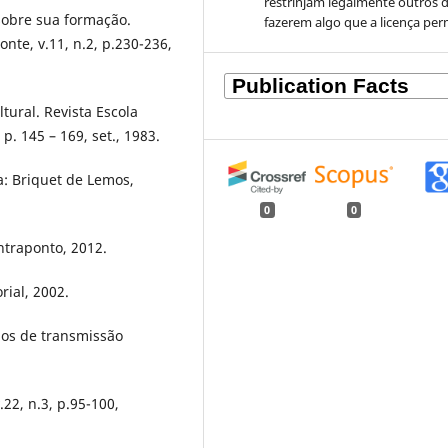
restrinjam legalmente outros 
 sobre sua formação.
fazerem algo que a licença per
nte, v.11, n.2, p.230-236,
tural. Revista Escola
p. 145 – 169, set., 1983.
ia: Briquet de Lemos,
0
0
ntraponto, 2012.
rial, 2002.
os de transmissão
22, n.3, p.95-100,