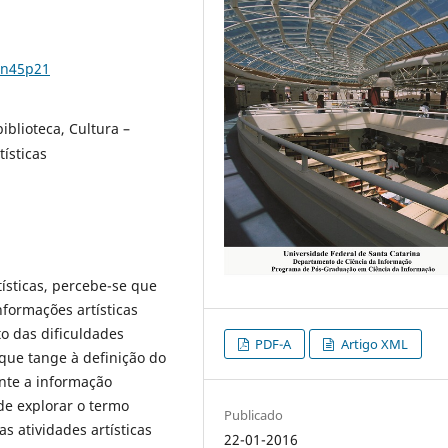
1n45p21
biblioteca, Cultura –
tísticas
tísticas, percebe-se que
nformações artísticas
 das dificuldades
PDF-A
Artigo XML
que tange à definição do
nte a informação
 de explorar o termo
Publicado
s atividades artísticas
22-01-2016