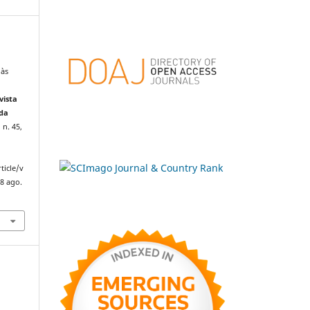
 às
a
vista
 da
 n. 45,
ticle/v
8 ago.