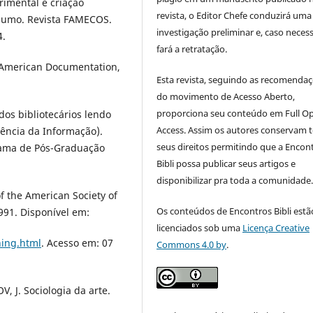
rimental e criação
revista, o Editor Chefe conduzirá uma
nsumo. Revista FAMECOS.
investigação preliminar e, caso necess
4.
fará a retratação.
? American Documentation,
Esta revista, seguindo as recomenda
do movimento de Acesso Aberto,
proporciona seu conteúdo em Full O
dos bibliotecários lendo
Access. Assim os autores conservam 
iência da Informação).
seus direitos permitindo que a Encon
grama de Pós-Graduação
Bibli possa publicar seus artigos e
disponibilizar pra toda a comunidade
f the American Society of
Os conteúdos de Encontros Bibli estã
1991. Disponível em:
licenciados sob uma
Licença Creative
hing.html
. Acesso em: 07
Commons 4.0 by
.
, J. Sociologia da arte.