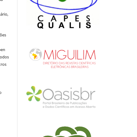
ário,
ções
pen
todos
tros
.
o