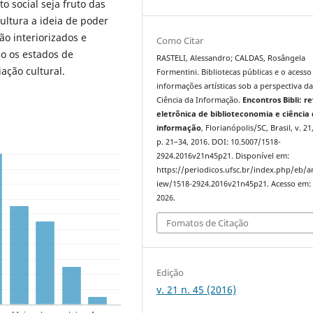
o social seja fruto das
cultura a ideia de poder
o interiorizados e
Como Citar
do os estados de
RASTELI, Alessandro; CALDAS, Rosângela
ação cultural.
Formentini. Bibliotecas públicas e o acesso
informações artísticas sob a perspectiva d
Ciência da Informação.
Encontros Bibli: re
eletrônica de biblioteconomia e ciência
informação
, Florianópolis/SC, Brasil, v. 21,
p. 21–34, 2016. DOI: 10.5007/1518-
2924.2016v21n45p21. Disponível em:
https://periodicos.ufsc.br/index.php/eb/ar
iew/1518-2924.2016v21n45p21. Acesso em: 
2026.
Fomatos de Citação
Edição
v. 21 n. 45 (2016)