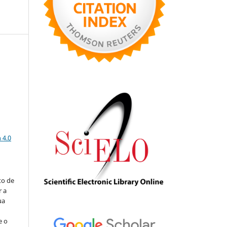
,
a
 4.0
to de
r a
ua
e o