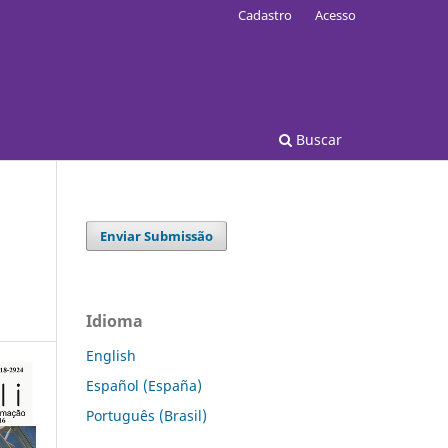
Cadastro
Acesso
Buscar
Enviar Submissão
Idioma
English
Español (España)
Português (Brasil)