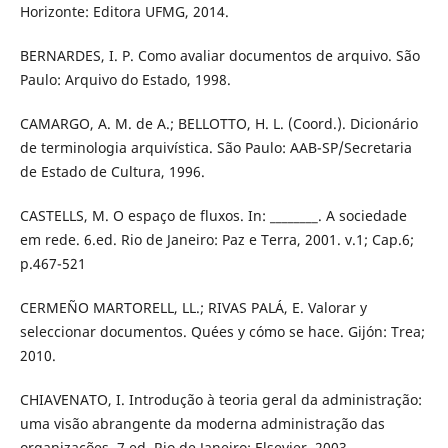
Horizonte: Editora UFMG, 2014.
BERNARDES, I. P. Como avaliar documentos de arquivo. São
Paulo: Arquivo do Estado, 1998.
CAMARGO, A. M. de A.; BELLOTTO, H. L. (Coord.). Dicionário
de terminologia arquivística. São Paulo: AAB-SP/Secretaria
de Estado de Cultura, 1996.
CASTELLS, M. O espaço de fluxos. In: ________. A sociedade
em rede. 6.ed. Rio de Janeiro: Paz e Terra, 2001. v.1; Cap.6;
p.467-521
CERMEÑO MARTORELL, LL.; RIVAS PALÁ, E. Valorar y
seleccionar documentos. Quées y cómo se hace. Gijón: Trea;
2010.
CHIAVENATO, I. Introdução à teoria geral da administração:
uma visão abrangente da moderna administração das
organizações. 7.ed. Rio de Janeiro: Elsevier, 2003.