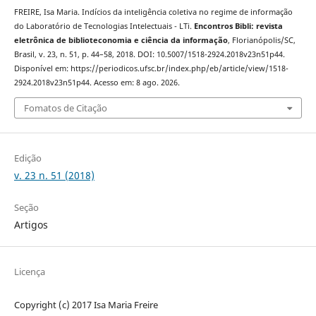
FREIRE, Isa Maria. Indícios da inteligência coletiva no regime de informação
do Laboratório de Tecnologias Intelectuais - LTi.
Encontros Bibli: revista
eletrônica de biblioteconomia e ciência da informação
, Florianópolis/SC,
Brasil, v. 23, n. 51, p. 44–58, 2018. DOI: 10.5007/1518-2924.2018v23n51p44.
Disponível em: https://periodicos.ufsc.br/index.php/eb/article/view/1518-
2924.2018v23n51p44. Acesso em: 8 ago. 2026.
Fomatos de Citação
Edição
v. 23 n. 51 (2018)
Seção
Artigos
Licença
Copyright (c) 2017 Isa Maria Freire