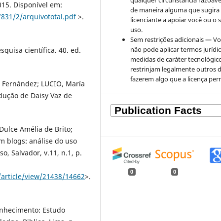
qualquer circunstância razoáve
015. Disponível em:
de maneira alguma que sugira
7831/2/arquivototal.pdf
>.
licenciante a apoiar você ou o 
uso.
Sem restrições adicionais — V
não pode aplicar termos jurídi
quisa científica. 40. ed.
medidas de caráter tecnológic
restrinjam legalmente outros 
fazerem algo que a licença per
 Fernández; LUCIO, María
adução de Daisy Vaz de
ulce Amélia de Brito;
m blogs: análise do uso
, Salvador, v.11, n.1, p.
0
0
i/article/view/21438/14662
>.
onhecimento: Estudo