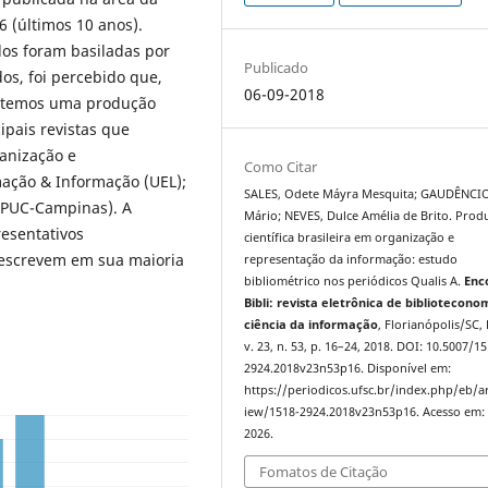
 (últimos 10 anos).
dos foram basiladas por
Publicado
os, foi percebido que,
06-09-2018
s, temos uma produção
ipais revistas que
anização e
Como Citar
mação & Informação (UEL);
SALES, Odete Máyra Mesquita; GAUDÊNCIO
 (PUC-Campinas). A
Mário; NEVES, Dulce Amélia de Brito. Prod
esentativos
científica brasileira em organização e
 escrevem em sua maioria
representação da informação: estudo
bibliométrico nos periódicos Qualis A.
Enc
Bibli: revista eletrônica de bibliotecono
ciência da informação
, Florianópolis/SC, 
v. 23, n. 53, p. 16–24, 2018. DOI: 10.5007/1
2924.2018v23n53p16. Disponível em:
https://periodicos.ufsc.br/index.php/eb/ar
iew/1518-2924.2018v23n53p16. Acesso em: 
2026.
Fomatos de Citação