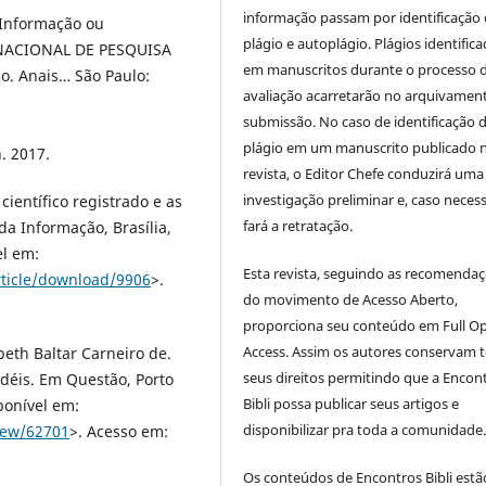
informação
passam por identificação
 Informação ou
plágio e autoplágio. Plágios identific
 NACIONAL DE PESQUISA
em manuscritos durante o processo 
o. Anais… São Paulo:
avaliação acarretarão no arquivamen
submissão. No caso de identificação 
plágio em um manuscrito publicado 
. 2017.
revista, o Editor Chefe conduzirá uma
investigação preliminar e, caso necess
ientífico registrado e as
fará a retratação.
a Informação, Brasília,
el em:
Esta revista, seguindo as recomenda
rticle/download/9906
>.
do movimento de Acesso Aberto,
proporciona seu conteúdo em Full O
Access. Assim os autores conservam 
th Baltar Carneiro de.
seus direitos permitindo que a Encon
déis. Em Questão, Porto
Bibli possa publicar seus artigos e
sponível em:
disponibilizar pra toda a comunidade
iew/62701
>. Acesso em:
Os conteúdos de Encontros Bibli estã