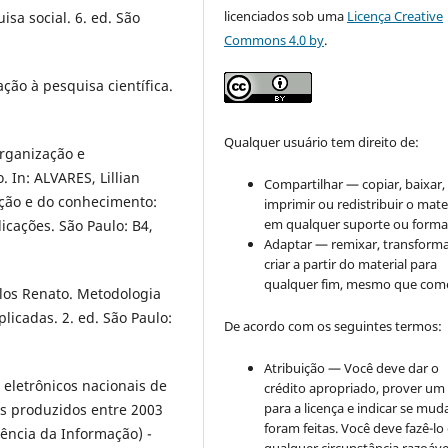
licenciados sob uma
Licença Creative
isa social. 6. ed. São
Commons 4.0 by
.
ção à pesquisa científica.
Qualquer usuário tem direito de:
Organização e
 In: ALVARES, Lillian
Compartilhar — copiar, baixar,
ação e do conhecimento:
imprimir ou redistribuir o mate
em qualquer suporte ou forma
licações. São Paulo: B4,
Adaptar — remixar, transforma
criar a partir do material para
qualquer fim, mesmo que come
los Renato. Metodologia
plicadas. 2. ed. São Paulo:
De acordo com os seguintes termos:
Atribuição — Você deve dar o
 eletrônicos nacionais de
crédito apropriado, prover um 
para a licença e indicar se mu
os produzidos entre 2003
foram feitas. Você deve fazê-l
iência da Informação) -