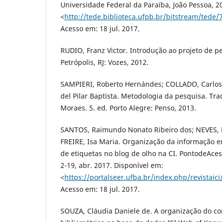
Universidade Federal da Paraíba, João Pessoa, 2
<
http://tede.biblioteca.ufpb.br/bitstream/tede/
Acesso em: 18 jul. 2017.
RUDIO, Franz Victor. Introdução ao projeto de pes
Petrópolis, RJ: Vozes, 2012.
SAMPIERI, Roberto Hernándes; COLLADO, Carlos
del Pilar Baptista. Metodologia da pesquisa. Tr
Moraes. 5. ed. Porto Alegre: Penso, 2013.
SANTOS, Raimundo Nonato Ribeiro dos; NEVES, D
FREIRE, Isa Maria. Organização da informação e
de etiquetas no blog de olho na CI. PontodeAcesso
2-19, abr. 2017. Disponível em:
<
https://portalseer.ufba.br/index.php/revistaic
Acesso em: 18 jul. 2017.
SOUZA, Cláudia Daniele de. A organização do c