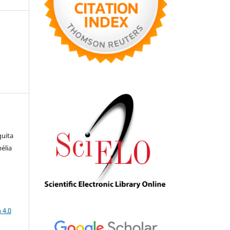
quita
élia
a
 4.0