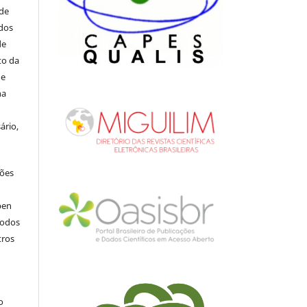
 de
ados
de
to da
de
na
ário,
ções
pen
todos
tros
.
o