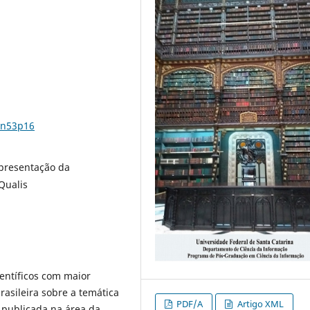
3n53p16
presentação da
 Qualis
ientíficos com maior
brasileira sobre a temática
PDF/A
Artigo XML
 publicada na área da