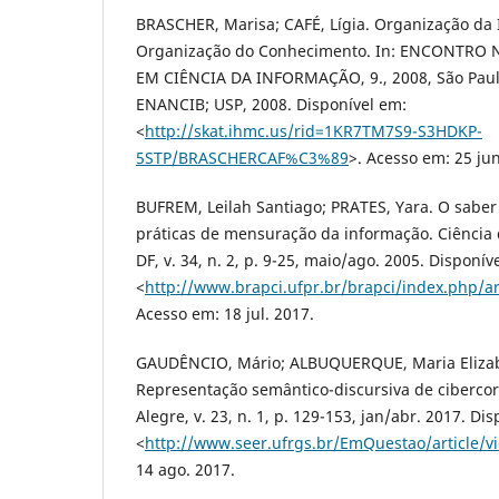
BRASCHER, Marisa; CAFÉ, Lígia. Organização da
Organização do Conhecimento. In: ENCONTRO
EM CIÊNCIA DA INFORMAÇÃO, 9., 2008, São Paul
ENANCIB; USP, 2008. Disponível em:
<
http://skat.ihmc.us/rid=1KR7TM7S9-S3HDKP-
5STP/BRASCHERCAF%C3%89
>. Acesso em: 25 jun
BUFREM, Leilah Santiago; PRATES, Yara. O saber c
práticas de mensuração da informação. Ciência d
DF, v. 34, n. 2, p. 9-25, maio/ago. 2005. Disponív
<
http://www.brapci.ufpr.br/brapci/index.php/a
Acesso em: 18 jul. 2017.
GAUDÊNCIO, Mário; ALBUQUERQUE, Maria Elizabe
Representação semântico-discursiva de cibercor
Alegre, v. 23, n. 1, p. 129-153, jan/abr. 2017. Di
<
http://www.seer.ufrgs.br/EmQuestao/article/v
14 ago. 2017.