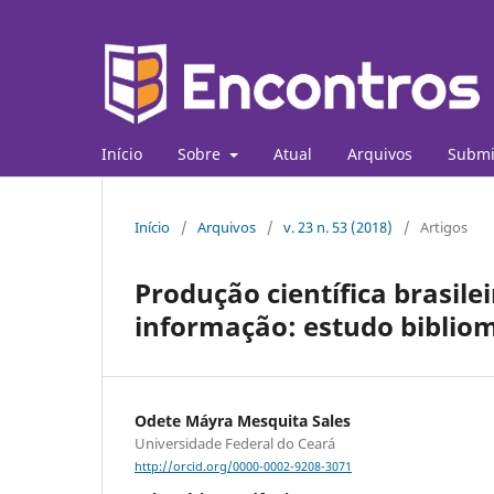
Início
Sobre
Atual
Arquivos
Submi
Início
/
Arquivos
/
v. 23 n. 53 (2018)
/
Artigos
Produção científica brasil
informação: estudo bibliom
Odete Máyra Mesquita Sales
Universidade Federal do Ceará
http://orcid.org/0000-0002-9208-3071