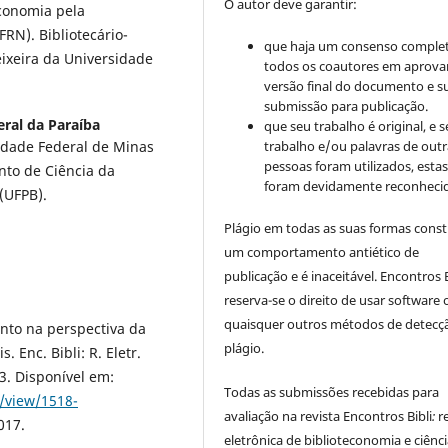
O autor deve garantir:
economia pela
RN). Bibliotecário-
que haja um consenso comple
eixeira da Universidade
todos os coautores em aprova
versão final do documento e s
submissão para publicação.
ral da Paraíba
que seu trabalho é original, e s
trabalho e/ou palavras de outr
idade Federal de Minas
pessoas foram utilizados, esta
nto de Ciência da
foram devidamente reconhecid
(UFPB).
Plágio em todas as suas formas cons
um comportamento antiético de
publicação e é inaceitável. Encontros B
reserva-se o direito de usar software 
quaisquer outros métodos de detecç
nto na perspectiva da
plágio.
 Enc. Bibli: R. Eletr.
003. Disponível em:
Todas as submissões recebidas para
e/view/1518-
avaliação na revista Encontros Bibli
:
r
017.
eletrônica de biblioteconomia e ciênc