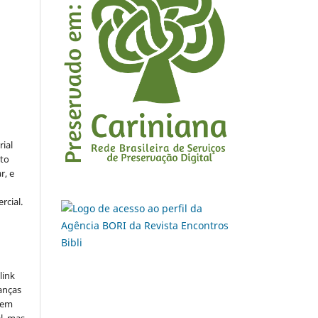
rial
to
r, e
rcial.
link
danças
o em