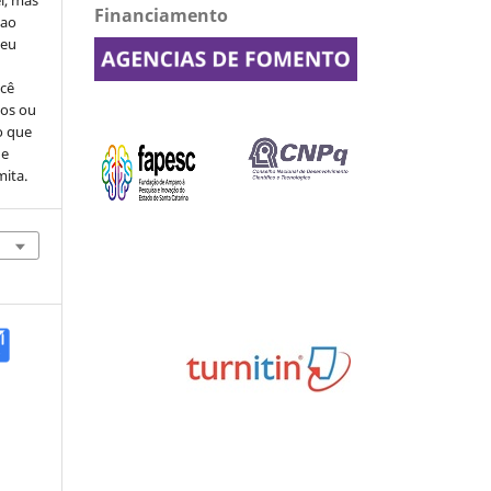
l, mas
Financiamento
 ao
seu
ocê
cos ou
o que
de
mita.