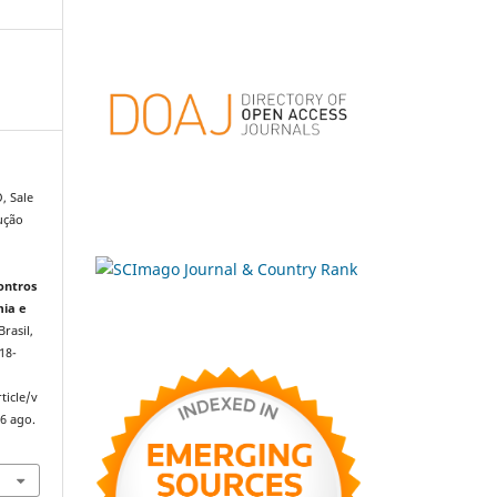
, Sale
ução
ontros
mia e
Brasil,
518-
ticle/v
6 ago.