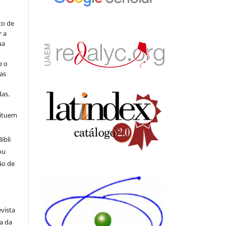
to de
r a
ua
e o
as
s
as.
tituem
ibli
ou
ão de
evista
ia da