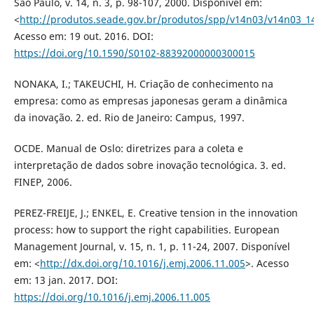
São Paulo, v. 14, n. 3, p. 98-107, 2000. Disponível em:
<
http://produtos.seade.gov.br/produtos/spp/v14n03/v14n03_1
Acesso em: 19 out. 2016. DOI:
https://doi.org/10.1590/S0102-88392000000300015
NONAKA, I.; TAKEUCHI, H. Criação de conhecimento na
empresa: como as empresas japonesas geram a dinâmica
da inovação. 2. ed. Rio de Janeiro: Campus, 1997.
OCDE. Manual de Oslo: diretrizes para a coleta e
interpretação de dados sobre inovação tecnológica. 3. ed.
FINEP, 2006.
PEREZ-FREIJE, J.; ENKEL, E. Creative tension in the innovation
process: how to support the right capabilities. European
Management Journal, v. 15, n. 1, p. 11-24, 2007. Disponível
em: <
http://dx.doi.org/10.1016/j.emj.2006.11.005
>. Acesso
em: 13 jan. 2017. DOI:
https://doi.org/10.1016/j.emj.2006.11.005