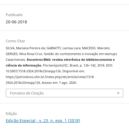
Publicado
20-06-2018
Como Citar
SILVA, Mariana Pereira da; GABIATTI, Larissa Lara; MACEDO, Marcelo;
GERGES, Nina Rosa Cruz. Gestão do conhecimento e inovação em startups
Catarinenses.
Encontros Bibli: revista eletrônica de biblioteconomia e
ciência da informação
, Florianópolis/SC, Brasil, p. 126–142, 2018. DOI:
10.5007/1518-2924.2018v23nespp126. Disponível em:
https://periodicos.ufsc.br/index.php/eb/article/view/1518-
2924.2018v23nespp126. Acesso em: 7 ago. 2026.
Fomatos de Citação
Edição
Edição Especial - v. 23, n. esp. 1 (2018)