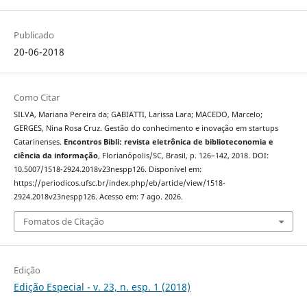
Publicado
20-06-2018
Como Citar
SILVA, Mariana Pereira da; GABIATTI, Larissa Lara; MACEDO, Marcelo;
GERGES, Nina Rosa Cruz. Gestão do conhecimento e inovação em startups
Catarinenses.
Encontros Bibli: revista eletrônica de biblioteconomia e
ciência da informação
, Florianópolis/SC, Brasil, p. 126–142, 2018. DOI:
10.5007/1518-2924.2018v23nespp126. Disponível em:
https://periodicos.ufsc.br/index.php/eb/article/view/1518-
2924.2018v23nespp126. Acesso em: 7 ago. 2026.
Fomatos de Citação
Edição
Edição Especial - v. 23, n. esp. 1 (2018)