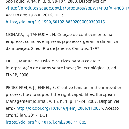
São Paulo, v. 14, n. 3, p. 98-107, 2000. Disponível em:
<
http://produtos.seade.gov.br/produtos/spp/v14n03/v14n03_1
Acesso em: 19 out. 2016. DOI:
https://doi.org/10.1590/S0102-88392000000300015
NONAKA, I.; TAKEUCHI, H. Criação de conhecimento na
empresa: como as empresas japonesas geram a dinâmica
da inovação. 2. ed. Rio de Janeiro: Campus, 1997.
OCDE. Manual de Oslo: diretrizes para a coleta e
interpretação de dados sobre inovação tecnológica. 3. ed.
FINEP, 2006.
PEREZ-FREIJE, J.; ENKEL, E. Creative tension in the innovation
process: how to support the right capabilities. European
Management Journal, v. 15, n. 1, p. 11-24, 2007. Disponível
em: <
http://dx.doi.org/10.1016/j.emj.2006.11.005
>. Acesso
em: 13 jan. 2017. DOI:
https://doi.org/10.1016/j.emj.2006.11.005