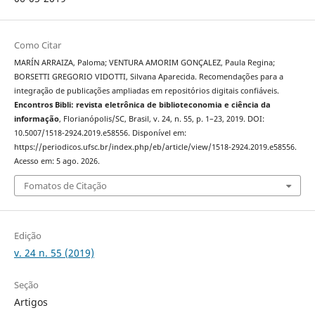
Como Citar
MARÍN ARRAIZA, Paloma; VENTURA AMORIM GONÇALEZ, Paula Regina;
BORSETTI GREGORIO VIDOTTI, Silvana Aparecida. Recomendações para a
integração de publicações ampliadas em repositórios digitais confiáveis.
Encontros Bibli: revista eletrônica de biblioteconomia e ciência da
informação
, Florianópolis/SC, Brasil, v. 24, n. 55, p. 1–23, 2019. DOI:
10.5007/1518-2924.2019.e58556. Disponível em:
https://periodicos.ufsc.br/index.php/eb/article/view/1518-2924.2019.e58556.
Acesso em: 5 ago. 2026.
Fomatos de Citação
Edição
v. 24 n. 55 (2019)
Seção
Artigos