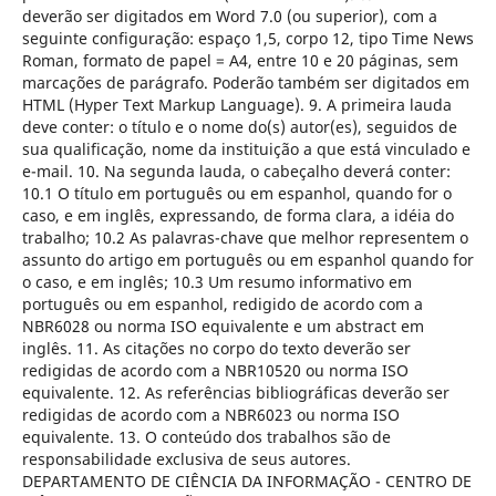
deverão ser digitados em Word 7.0 (ou superior), com a
seguinte configuração: espaço 1,5, corpo 12, tipo Time News
Roman, formato de papel = A4, entre 10 e 20 páginas, sem
marcações de parágrafo. Poderão também ser digitados em
HTML (Hyper Text Markup Language). 9. A primeira lauda
deve conter: o título e o nome do(s) autor(es), seguidos de
sua qualificação, nome da instituição a que está vinculado e
e-mail. 10. Na segunda lauda, o cabeçalho deverá conter:
10.1 O título em português ou em espanhol, quando for o
caso, e em inglês, expressando, de forma clara, a idéia do
trabalho; 10.2 As palavras-chave que melhor representem o
assunto do artigo em português ou em espanhol quando for
o caso, e em inglês; 10.3 Um resumo informativo em
português ou em espanhol, redigido de acordo com a
NBR6028 ou norma ISO equivalente e um abstract em
inglês. 11. As citações no corpo do texto deverão ser
redigidas de acordo com a NBR10520 ou norma ISO
equivalente. 12. As referências bibliográficas deverão ser
redigidas de acordo com a NBR6023 ou norma ISO
equivalente. 13. O conteúdo dos trabalhos são de
responsabilidade exclusiva de seus autores.
DEPARTAMENTO DE CIÊNCIA DA INFORMAÇÃO - CENTRO DE