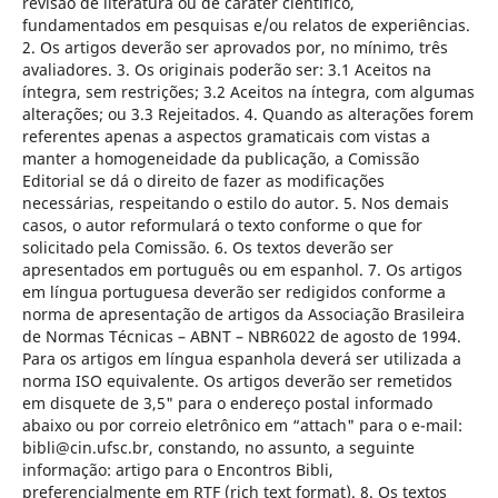
revisão de literatura ou de caráter científico,
fundamentados em pesquisas e/ou relatos de experiências.
2. Os artigos deverão ser aprovados por, no mínimo, três
avaliadores. 3. Os originais poderão ser: 3.1 Aceitos na
íntegra, sem restrições; 3.2 Aceitos na íntegra, com algumas
alterações; ou 3.3 Rejeitados. 4. Quando as alterações forem
referentes apenas a aspectos gramaticais com vistas a
manter a homogeneidade da publicação, a Comissão
Editorial se dá o direito de fazer as modificações
necessárias, respeitando o estilo do autor. 5. Nos demais
casos, o autor reformulará o texto conforme o que for
solicitado pela Comissão. 6. Os textos deverão ser
apresentados em português ou em espanhol. 7. Os artigos
em língua portuguesa deverão ser redigidos conforme a
norma de apresentação de artigos da Associação Brasileira
de Normas Técnicas – ABNT – NBR6022 de agosto de 1994.
Para os artigos em língua espanhola deverá ser utilizada a
norma ISO equivalente. Os artigos deverão ser remetidos
em disquete de 3,5" para o endereço postal informado
abaixo ou por correio eletrônico em “attach" para o e-mail:
bibli@cin.ufsc.br, constando, no assunto, a seguinte
informação: artigo para o Encontros Bibli,
preferencialmente em RTF (rich text format). 8. Os textos