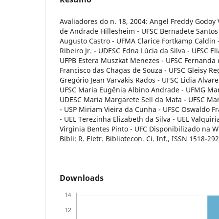
Avaliadores do n. 18, 2004: Angel Freddy Godoy V
de Andrade Hillesheim - UFSC Bernadete Santo
Augusto Castro - UFMA Clarice Fortkamp Caldin -
Ribeiro Jr. - UDESC Edna Lúcia da Silva - UFSC El
UFPB Estera Muszkat Menezes - UFSC Fernanda 
Francisco das Chagas de Souza - UFSC Gleisy Re
Gregório Jean Varvakis Rados - UFSC Lidia Alvar
UFSC Maria Eugênia Albino Andrade - UFMG Mari
UDESC Maria Margarete Sell da Mata - UFSC Mar
- USP Miriam Vieira da Cunha - UFSC Oswaldo Fr
- UEL Terezinha Elizabeth da Silva - UEL Valquir
Virginia Bentes Pinto - UFC Disponibilizado na
Bibli: R. Eletr. Bibliotecon. Ci. Inf., ISSN 1518-292
Downloads