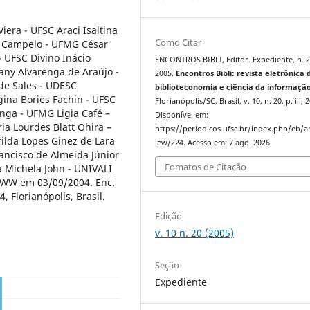
iera - UFSC Araci Isaltina
Como Citar
s Campelo - UFMG César
 UFSC Divino Inácio
ENCONTROS BIBLI, Editor. Expediente, n. 2
iany Alvarenga de Araújo -
2005.
Encontros Bibli: revista eletrônica 
de Sales - UDESC
biblioteconomia e ciência da informaçã
gina Bories Fachin - UFSC
Florianópolis/SC, Brasil, v. 10, n. 20, p. iii, 
enga - UFMG Ligia Café –
Disponível em:
a Lourdes Blatt Ohira –
https://periodicos.ufsc.br/index.php/eb/ar
ilda Lopes Ginez de Lara
iew/224. Acesso em: 7 ago. 2026.
ancisco de Almeida Júnior
Fomatos de Citação
ia Michela John - UNIVALI
 WWW em 03/09/2004. Enc.
4, Florianópolis, Brasil.
Edição
v. 10 n. 20 (2005)
Seção
Expediente