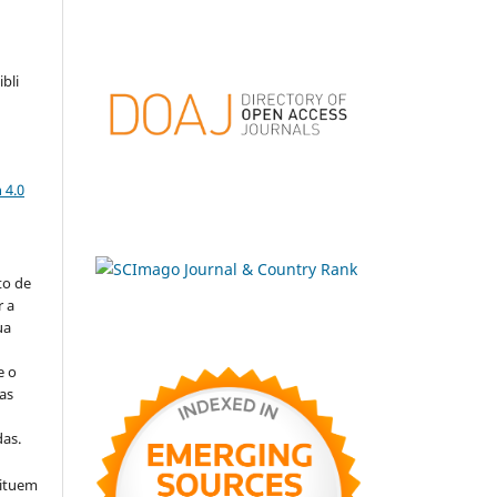
bli
a
 4.0
to de
r a
ua
e o
as
s
as.
tituem