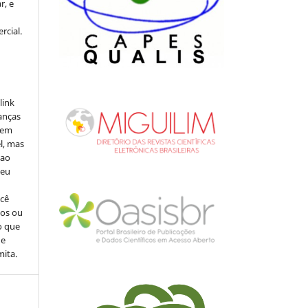
r, e
rcial.
link
danças
o em
l, mas
 ao
seu
ocê
cos ou
o que
de
mita.