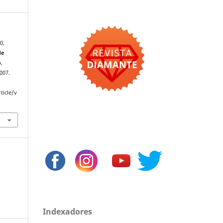
0,
de
o
,
2007.
ticle/v
Indexadores