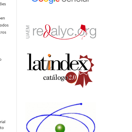
ções
pen
todos
tros
.
o
rial
to