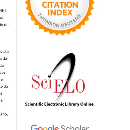
ibli
ou
ão de
evista
ia da
 de
ados
de
to da
de
na
ário,