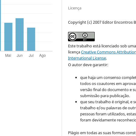
Licença
Copyright (c) 2007 Editor Encontros Bi
Este trabalho está licenciado sob um
licença
Creative Commons Attribution
International License
.
O autor deve garantir:
que haja um consenso comple
todos os coautores em aprova
versão final do documento e s
submissão para publicação.
que seu trabalho é original, e s
trabalho e/ou palavras de outr
pessoas foram utilizados, esta
foram devidamente reconhecid
Plágio em todas as suas formas cons