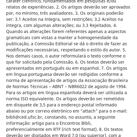
caráter científico, fundamentados em pesquisas e/ou
relatos de experiências. 2. Os artigos deverão ser aprovados
por, no mínimo, três avaliadores. 3. Os originais poderão
ser: 3.1 Aceitos na íntegra, sem restrições; 3.2 Aceitos na
íntegra, com algumas alterações; ou 3.3 Rejeitados. 4.
Quando as alterações forem referentes apenas a aspectos
gramaticais com vistas a manter a homogeneidade da
publicação, a Comissão Editorial se dá o direito de fazer as
modificações necessárias, respeitando o estilo do autor. 5.
Nos demais casos, o autor reformulará o texto conforme o
que for solicitado pela Comissão. 6. Os textos deverão ser
apresentados em português ou em espanhol. 7. Os artigos
em língua portuguesa deverão ser redigidos conforme a
norma de apresentação de artigos da Associação Brasileira
de Normas Técnicas – ABNT – NBR6022 de agosto de 1994.
Para os artigos em língua espanhola deverá ser utilizada a
norma ISO equivalente. Os artigos deverão ser remetidos
em disquete de 3,5 para o endereço postal informado
abaixo ou por correio eletrônico em “attach" para o e-mail:
bibli@ced.ufsc.br, constando, no assunto, a seguinte
informação: artigo para o Encontros Bibli,
preferencialmente em RTF (rich text format). 8. Os textos
deverão ser digitados em Word 7.0 (ou superior), com a