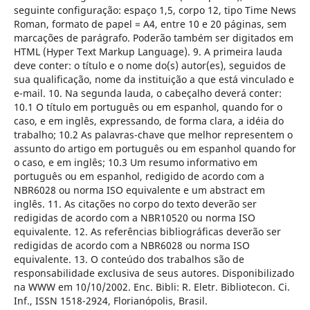
seguinte configuração: espaço 1,5, corpo 12, tipo Time News
Roman, formato de papel = A4, entre 10 e 20 páginas, sem
marcações de parágrafo. Poderão também ser digitados em
HTML (Hyper Text Markup Language). 9. A primeira lauda
deve conter: o título e o nome do(s) autor(es), seguidos de
sua qualificação, nome da instituição a que está vinculado e
e-mail. 10. Na segunda lauda, o cabeçalho deverá conter:
10.1 O título em português ou em espanhol, quando for o
caso, e em inglês, expressando, de forma clara, a idéia do
trabalho; 10.2 As palavras-chave que melhor representem o
assunto do artigo em português ou em espanhol quando for
o caso, e em inglês; 10.3 Um resumo informativo em
português ou em espanhol, redigido de acordo com a
NBR6028 ou norma ISO equivalente e um abstract em
inglês. 11. As citações no corpo do texto deverão ser
redigidas de acordo com a NBR10520 ou norma ISO
equivalente. 12. As referências bibliográficas deverão ser
redigidas de acordo com a NBR6028 ou norma ISO
equivalente. 13. O conteúdo dos trabalhos são de
responsabilidade exclusiva de seus autores. Disponibilizado
na WWW em 10/10/2002. Enc. Bibli: R. Eletr. Bibliotecon. Ci.
Inf., ISSN 1518-2924, Florianópolis, Brasil.