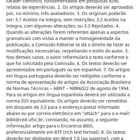
caráter científico, fundamentados em pesquisas e/ou
relatos de experiências. 2. Os artigos deverão ser aprovados
por, no mínimo, três avaliadores. 3. Os originais poderão
ser: 3.1 Aceitos na íntegra, sem restrições; 3.2 Aceitos na
íntegra, com algumas alterações; ou 3.3 Rejeitados. 4.
Quando as alterações forem referentes apenas a aspectos
gramaticais com vistas a manter a homogeneidade da
publicação, a Comissão Editorial se dá o direito de fazer as
modificações necessárias, respeitando o estilo do autor. 5.
Nos demais casos, o autor reformulará o texto conforme o
que for solicitado pela Comissão. 6. Os textos deverão ser
apresentados em português ou em espanhol. 7. Os artigos
em língua portuguesa deverão ser redigidos conforme a
norma de apresentação de artigos da Associação Brasileira
de Normas Técnicas – ABNT – NBR6022 de agosto de 1994.
Para os artigos em língua espanhola deverá ser utilizada a
norma ISO equivalente. Os artigos deverão ser remetidos
em disquete de 3,5 para o endereço postal informado
abaixo ou por correio eletrônico em “attach" para o e-mail:
bibli@ced.ufsc.br, constando, no assunto, a seguinte
informação: artigo para o Encontros Bibli,
preferencialmente em RTF (rich text format). 8. Os textos
deverão ser digitados em Word 7.0 (ou superior), com a