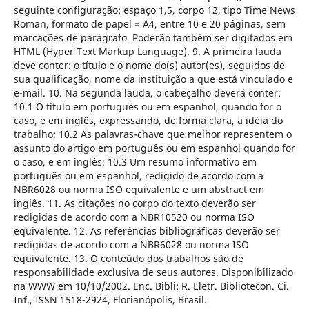
seguinte configuração: espaço 1,5, corpo 12, tipo Time News
Roman, formato de papel = A4, entre 10 e 20 páginas, sem
marcações de parágrafo. Poderão também ser digitados em
HTML (Hyper Text Markup Language). 9. A primeira lauda
deve conter: o título e o nome do(s) autor(es), seguidos de
sua qualificação, nome da instituição a que está vinculado e
e-mail. 10. Na segunda lauda, o cabeçalho deverá conter:
10.1 O título em português ou em espanhol, quando for o
caso, e em inglês, expressando, de forma clara, a idéia do
trabalho; 10.2 As palavras-chave que melhor representem o
assunto do artigo em português ou em espanhol quando for
o caso, e em inglês; 10.3 Um resumo informativo em
português ou em espanhol, redigido de acordo com a
NBR6028 ou norma ISO equivalente e um abstract em
inglês. 11. As citações no corpo do texto deverão ser
redigidas de acordo com a NBR10520 ou norma ISO
equivalente. 12. As referências bibliográficas deverão ser
redigidas de acordo com a NBR6028 ou norma ISO
equivalente. 13. O conteúdo dos trabalhos são de
responsabilidade exclusiva de seus autores. Disponibilizado
na WWW em 10/10/2002. Enc. Bibli: R. Eletr. Bibliotecon. Ci.
Inf., ISSN 1518-2924, Florianópolis, Brasil.