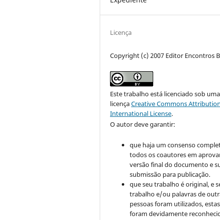
Licença
Copyright (c) 2007 Editor Encontros Bi
Este trabalho está licenciado sob um
licença
Creative Commons Attribution
International License
.
O autor deve garantir:
que haja um consenso comple
todos os coautores em aprova
versão final do documento e s
submissão para publicação.
que seu trabalho é original, e s
trabalho e/ou palavras de outr
pessoas foram utilizados, esta
foram devidamente reconhecid