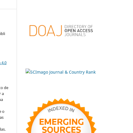
bli
a
 4.0
to de
r a
ua
e o
as
s
as.