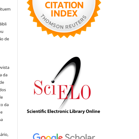
tituem
ibli
ou
ão de
evista
ia da
 de
ados
de
to da
de
na
ário,