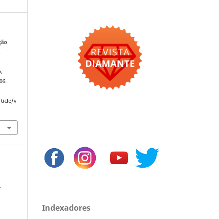
ção
.
o
,
006.
ticle/v
l
Indexadores