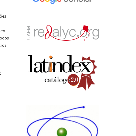
ções
pen
todos
tros
.
o