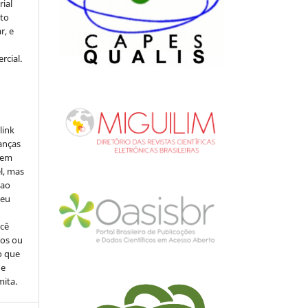
rial
to
r, e
rcial.
link
danças
o em
l, mas
 ao
seu
ocê
cos ou
o que
de
mita.