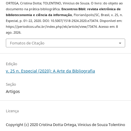
ORTEGA, Cristina Dotta; TOLENTINO, Vinicius de Souza. O livro: do objeto ao
documento na prática bibliográfica.
Encontros Bibli: revista eletrônica de
biblioteconomia e ciência da informação
, Florianópolis/SC, Brasil, v. 25, n.
Especial, p. 01–22, 2020. DOI: 10.5007/1518-2924.2020.e73474. Disponível em:
https://periodicos.ufsc.br/index.php/eb/article/view/73474. Acesso em: 8
ago. 2026.
Fomatos de Citação
Edição
v. 25 n. Especial (2020): A Arte da Bibliografia
Seção
Artigos
Licença
Copyright (c) 2020 Cristina Dotta Ortega, Vinicius de Souza Tolentino