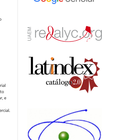
.
o
rial
to
r, e
rcial.