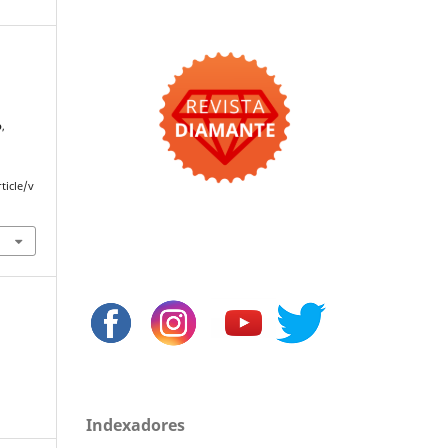
o
,
ticle/v
Indexadores