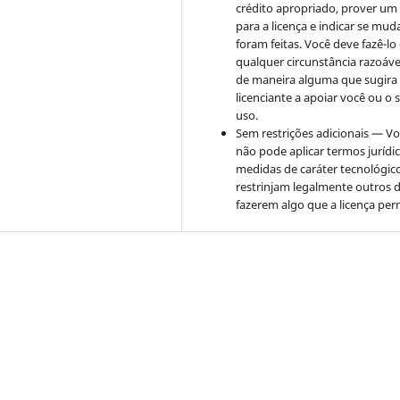
crédito apropriado, prover um 
para a licença e indicar se mu
foram feitas. Você deve fazê-l
qualquer circunstância razoáve
de maneira alguma que sugira
licenciante a apoiar você ou o 
uso.
Sem restrições adicionais — V
não pode aplicar termos jurídi
medidas de caráter tecnológic
restrinjam legalmente outros 
fazerem algo que a licença per