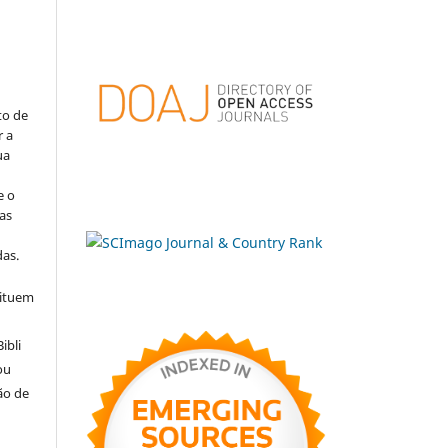
to de
r a
ua
e o
as
s
as.
tituem
ibli
ou
ão de