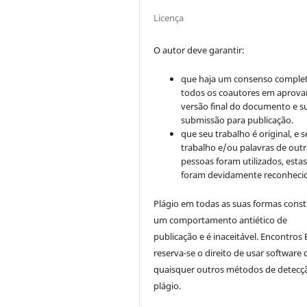
Licença
O autor deve garantir:
que haja um consenso comple
todos os coautores em aprova
versão final do documento e s
submissão para publicação.
que seu trabalho é original, e s
trabalho e/ou palavras de outr
pessoas foram utilizados, esta
foram devidamente reconhecid
Plágio em todas as suas formas cons
um comportamento antiético de
publicação e é inaceitável. Encontros B
reserva-se o direito de usar software 
quaisquer outros métodos de detecç
plágio.