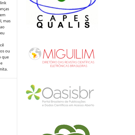
link
danças
o em
l, mas
 ao
seu
ocê
cos ou
o que
de
mita.