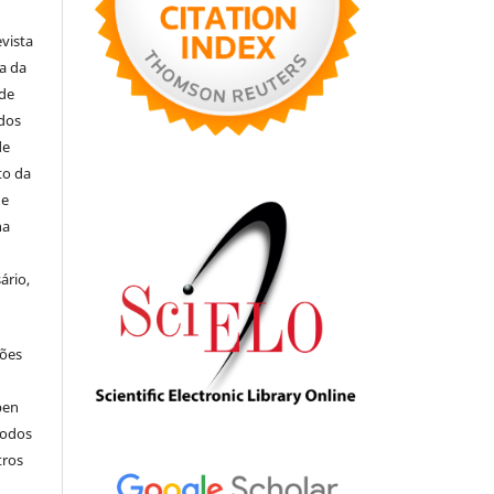
evista
ia da
 de
ados
de
to da
de
na
ário,
ções
pen
todos
tros