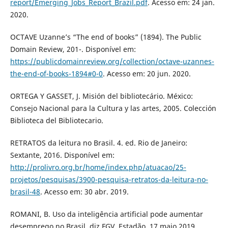
report/Emerging_Jobs_Report_Brazil.pdf
. Acesso em: 24 jan.
2020.
OCTAVE Uzanne’s “The end of books” (1894). The Public
Domain Review, 201-. Disponível em:
https://publicdomainreview.org/collection/octave-uzannes-
the-end-of-books-1894#0-0
. Acesso em: 20 jun. 2020.
ORTEGA Y GASSET, J. Misión del bibliotecário. México:
Consejo Nacional para la Cultura y las artes, 2005. Colección
Biblioteca del Bibliotecario.
RETRATOS da leitura no Brasil. 4. ed. Rio de Janeiro:
Sextante, 2016. Disponível em:
http://prolivro.org.br/home/index.php/atuacao/25-
projetos/pesquisas/3900-pesquisa-retratos-da-leitura-no-
brasil-48
. Acesso em: 30 abr. 2019.
ROMANI, B. Uso da inteligência artificial pode aumentar
desemprego no Brasil, diz FGV. Estadão. 17 maio 2019.