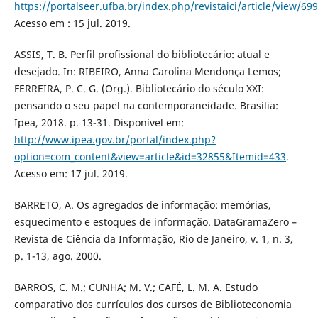
https://portalseer.ufba.br/index.php/revistaici/article/view/69
Acesso em : 15 jul. 2019.
ASSIS, T. B. Perfil profissional do bibliotecário: atual e
desejado. In: RIBEIRO, Anna Carolina Mendonça Lemos;
FERREIRA, P. C. G. (Org.). Bibliotecário do século XXI:
pensando o seu papel na contemporaneidade. Brasília:
Ipea, 2018. p. 13-31. Disponível em:
http://www.ipea.gov.br/portal/index.php?
option=com_content&view=article&id=32855&Itemid=433
.
Acesso em: 17 jul. 2019.
BARRETO, A. Os agregados de informação: memórias,
esquecimento e estoques de informação. DataGramaZero –
Revista de Ciência da Informação, Rio de Janeiro, v. 1, n. 3,
p. 1-13, ago. 2000.
BARROS, C. M.; CUNHA; M. V.; CAFÉ, L. M. A. Estudo
comparativo dos currículos dos cursos de Biblioteconomia