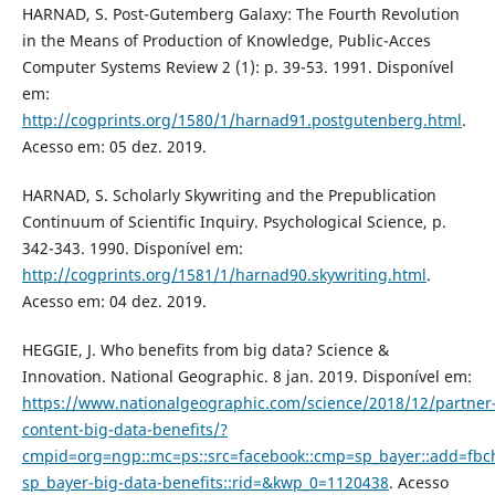
HARNAD, S. Post-Gutemberg Galaxy: The Fourth Revolution
in the Means of Production of Knowledge, Public-Acces
Computer Systems Review 2 (1): p. 39-53. 1991. Disponível
em:
http://cogprints.org/1580/1/harnad91.postgutenberg.html
.
Acesso em: 05 dez. 2019.
HARNAD, S. Scholarly Skywriting and the Prepublication
Continuum of Scientific Inquiry. Psychological Science, p.
342-343. 1990. Disponível em:
http://cogprints.org/1581/1/harnad90.skywriting.html
.
Acesso em: 04 dez. 2019.
HEGGIE, J. Who benefits from big data? Science &
Innovation. National Geographic. 8 jan. 2019. Disponível em:
https://www.nationalgeographic.com/science/2018/12/partner
content-big-data-benefits/?
cmpid=org=ngp::mc=ps::src=facebook::cmp=sp_bayer::add=fbc
sp_bayer-big-data-benefits::rid=&kwp_0=1120438
. Acesso