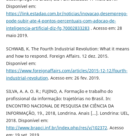
Disponível em:
https://link.estadao.com.br/noticias/inovacao,desemprego-
pode-subir-ate-4-pontos-percentuais-com-adocao-de-
inteligencia-artificial-diz-fg,70002833283
. Acesso em: 28
maio 2019.
SCHWAB, K. The Fourth Industrial Revolution: What it means
and how to respond. Foreign Affairs. 12 dez. 2015.
Disponível em:
https://www.foreignaffairs.com/articles/2015-12-12/fourth-
industrial-revolution
. Acesso em: 26 fev. 2019.
SILVA, A. A. O. R.; FUJINO, A. Formação e trabalho do
profissional da informação: trajetórias no Brasil. In:
ENCONTRO NACIONAL DE PESQUISA EM CIÊNCIA DA
INFORMAÇÃO, 19., 2018, Londrina. Anais [...]. Londrina: UEL,
2018. Disponível em:
http://www.brapci.inf.br/index.php/res/v/102372
. Acesso
em: 19 set. 2019.