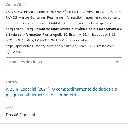
Como Citar
CARVALHO, Priscila Ramos; GOUVEIA, Fábio Castro; ALVES, Thiara dos Santos;
RAMOS, Marcos Gonçalves. Regime de informação: mapeamento do conceito
na Brapci, Lisa e Scopus com IRaMuTeQ e produção no lattes e grupos de
pesquisa do CNPq.
Encontros Bibli: revista eletrônica de biblioteconomia e
ciência da informação
, Florianópolis/SC, Brasil, v. 26, n. Especial, p. 1–23,
2021. DOI: 10.5007/1518-2924.2021.78715. Disponível em:
https://periodicos.ufsc.br/index.php/eb/article/view/78715. Acesso em: 9
ago. 2026.
Fomatos de Citação
Edição
v. 26 n. Especial (2021): O compartilhamento de dados e a
pesquisa bibliométrica e cientométrica
Seção
Dossiê Especial