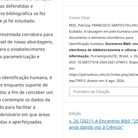
ias defendidas e
se bibliográfica se fez
Como Citar
 já foi estudado.
REIS, Patrícia; FRANCISCO SANTOS FILLHO
Eudaldo. A tatuagem em pele humana co
presentada corrobora para
documento e elemento biométrico para
vel de novas abordagens,
identificação humana.
Encontros Bibli: rev
para o estabelecimento
eletrônica de biblioteconomia e ciência
to parametrização e
informação
, Florianópolis/SC, Brasil, v. 26
DOI: 10.5007/1518-2924.2021.e79913. Dispo
em:
https://periodicos.ufsc.br/index.php/eb/ar
 identificação humana, é
iew/79913. Acesso em: 6 ago. 2026.
ele enquanto suporte de
Fomatos de Citação
udos a fim de conceber um
a contemple os dados da
 para facilitar a
Edição
mbrionário em que áreas
v. 26 (2021): A Encontros Bibli "2
das e aperfeiçoadas.
anos dando voz à Ciência"