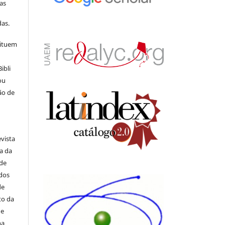
as
s
as.
tituem
ibli
ou
ão de
evista
ia da
 de
ados
de
to da
de
na