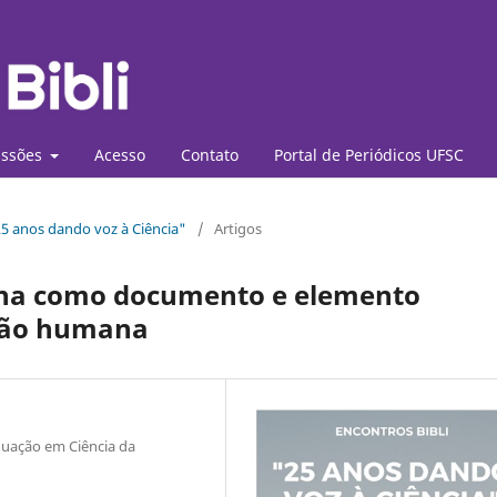
ssões
Acesso
Contato
Portal de Periódicos UFSC
"25 anos dando voz à Ciência"
/
Artigos
na como documento e elemento
ação humana
duação em Ciência da