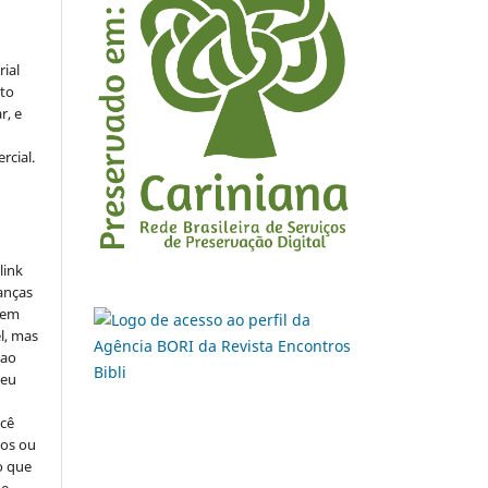
rial
to
r, e
rcial.
link
danças
o em
l, mas
 ao
seu
ocê
cos ou
o que