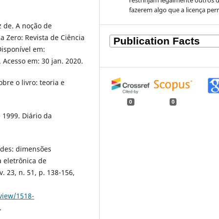
restrinjam legalmente outros 
fazerem algo que a licença per
z de. A noção de
 Zero: Revista de Ciência
 Disponível em:
. Acesso em: 30 jan. 2020.
re o livro: teoria e
0
0
 1999. Diário da
ades: dimensões
a eletrônica de
. 23, n. 51, p. 138-156,
/view/1518-
.