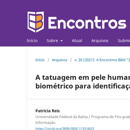
Início
Sobre
Atual
Arquivos
Submi
Início
/
Arquivos
/
v. 26 (2021): A Encontros Bibli 
A tatuagem em pele huma
biométrico para identific
Patrícia Reis
Universidade Federal da Bahia / Programa de Pós-gra
Informação
https://orcid.org/0000-0002-1133-0625