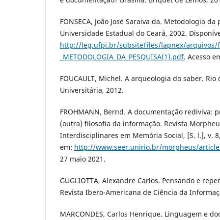
FONSECA, João José Saraiva da. Metodologia da p
Universidade Estadual do Ceará, 2002. Disponív
http://leg.ufpi.br/subsiteFiles/lapnex/arquivos/f
_METODOLOGIA_DA_PESQUISA(1).pdf
. Acesso e
FOUCAULT, Michel. A arqueologia do saber. Rio 
Universitária, 2012.
FROHMANN, Bernd. A documentação rediviva: 
(outra) filosofia da informação. Revista Morpheu
Interdisciplinares em Memória Social, [S. l.], v. 8
em:
http://www.seer.unirio.br/morpheus/articl
27 maio 2021.
GUGLIOTTA, Alexandre Carlos. Pensando e rep
Revista Ibero-Americana de Ciência da Informação
MARCONDES, Carlos Henrique. Linguagem e do