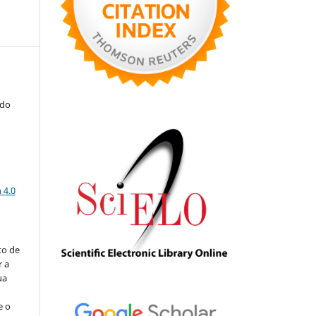
ldo
a
 4.0
to de
r a
ua
e o