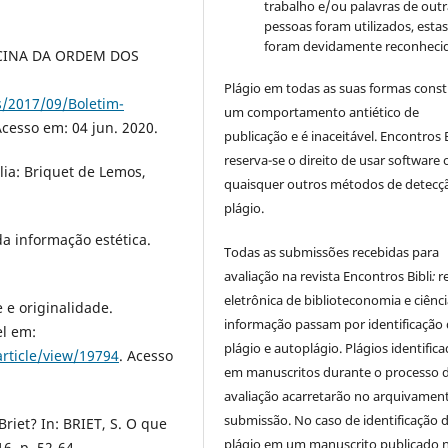
trabalho e/ou palavras de outr
pessoas foram utilizados, esta
foram devidamente reconhecid
CINA DA ORDEM DOS
Plágio em todas as suas formas cons
/2017/09/Boletim-
um comportamento antiético de
Acesso em: 04 jun. 2020.
publicação e é inaceitável. Encontros B
reserva-se o direito de usar software 
ia: Briquet de Lemos,
quaisquer outros métodos de detecç
plágio.
da informação estética.
Todas as submissões recebidas para
avaliação na revista Encontros Bibli
:
r
eletrônica de biblioteconomia e ciênc
 e originalidade.
informação
passam por identificação
el em:
plágio e autoplágio. Plágios identific
article/view/19794
. Acesso
em manuscritos durante o processo 
avaliação acarretarão no arquivamen
submissão. No caso de identificação 
riet? In: BRIET, S. O que
plágio em um manuscrito publicado 
6. p. 52-64.