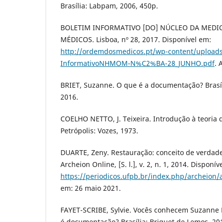
Brasília: Labpam, 2006, 450p.
BOLETIM INFORMATIVO [DO] NÚCLEO DA MEDI
MÉDICOS. Lisboa, nº 28, 2017. Disponível em:
http://ordemdosmedicos.pt/wp-content/uploads
InformativoNHMOM-N%C2%BA-28_JUNHO.pdf
. 
BRIET, Suzanne. O que é a documentação? Brasíl
2016.
COELHO NETTO, J. Teixeira. Introdução à teoria 
Petrópolis: Vozes, 1973.
DUARTE, Zeny. Restauração: conceito de verdade
Archeion Online, [S. l.], v. 2, n. 1, 2014. Disponív
https://periodicos.ufpb.br/index.php/archeion/
em: 26 maio 2021.
FAYET-SCRIBE, Sylvie. Vocês conhecem Suzanne B
é documentação? Brasília: Briquet de Lemos, 201