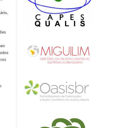
ário,
ções
pen
todos
tros
.
o