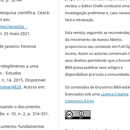
revista, o Editor Chefe conduzirá uma
esquisa científica. Ceará:
investigação preliminar e, caso necess
el em:
fará a retratação.
iles/Apostila_-
Esta revista, seguindo as recomenda
m: 25 maio 2021.
do movimento de Acesso Aberto,
de Janeiro: Forense
proporciona seu conteúdo em Full O
Access. Assim os autores conservam 
seus direitos permitindo que a Encon
prolegômenos a uma
Bibli possa publicar seus artigos e
s - Estudos
disponibilizar pra toda a comunidade
, n. 14, 2015. Disponível
e/view/4828
. Acesso em:
Os conteúdos de Encontros Bibli estã
licenciados sob uma
Licença Creative
Commons 4.0 by
.
ensando o documento.
, v. 10, n. 2, p. 314-331.
cumento: fundamentos