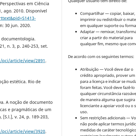
Qualquer usuário tem direito de:
 Perspectivas em Ciência
1, ago. 2010. Disponível
Compartilhar — copiar, baixar,
arttext&pid=S1413-
imprimir ou redistribuir o mate
m: 30 jun. 2020.
em qualquer suporte ou forma
Adaptar — remixar, transforma
criar a partir do material para
, documentologia.
qualquer fim, mesmo que come
1, n. 3, p. 240-253, set.
De acordo com os seguintes termos:
/pci/article/view/2891
.
Atribuição — Você deve dar o
crédito apropriado, prover um 
ão estética. Rio de
para a licença e indicar se mu
foram feitas. Você deve fazê-l
qualquer circunstância razoáve
de maneira alguma que sugira
lva. A noção de documento
licenciante a apoiar você ou o 
icas e pragmáticas de um
uso.
S.l.], v. 24, p. 189-203,
Sem restrições adicionais — V
não pode aplicar termos jurídi
medidas de caráter tecnológic
/pci/article/view/3920
.