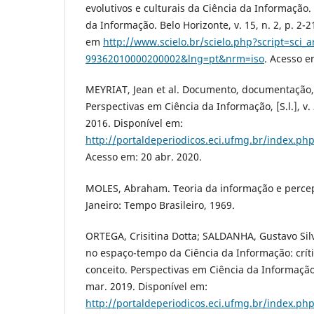
evolutivos e culturais da Ciência da Informação.
da Informação. Belo Horizonte, v. 15, n. 2, p. 2-2
em
http://www.scielo.br/scielo.php?script=sci_
99362010000200002&lng=pt&nrm=iso
. Acesso e
MEYRIAT, Jean et al. Documento, documentação
Perspectivas em Ciência da Informação, [S.l.], v. 2
2016. Disponível em:
http://portaldeperiodicos.eci.ufmg.br/index.php
Acesso em: 20 abr. 2020.
MOLES, Abraham. Teoria da informação e percepç
Janeiro: Tempo Brasileiro, 1969.
ORTEGA, Crisitina Dotta; SALDANHA, Gustavo Si
no espaço-tempo da Ciência da Informação: crít
conceito. Perspectivas em Ciência da Informação, [
mar. 2019. Disponível em:
http://portaldeperiodicos.eci.ufmg.br/index.php