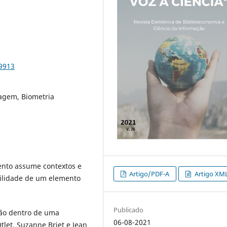
79913
agem, Biometria
nto assume contextos e
Artigo/PDF-A
Artigo XM
bilidade de um elemento
Publicado
ão dentro de uma
06-08-2021
tlet, Suzanne Briet e Jean