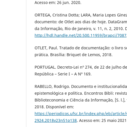
Acesso em: 26 jun. 2020.
ORTEGA, Cristina Dotta; LARA, Maria Lopes Gine
documento: de Otlet aos dias de hoje. DataGrama
da Informação, Rio de Janeiro, v. 11, n. 2, 2010.
http://hdl.handle.net/20.500.11959/brapci/7087
OTLET, Paul. Tratado de documentação: o livro sob
prática. Brasília: Briquet de Lemos, 2018.
PORTUGAL. Decreto-Lei nº 274, de 22 de julho de
República – Serie I – A Nº 169.
RABELLO, Rodrigo. Documento e institucionalid
epistemológica e política. Encontros Bibli: revist
Biblioteconomia e Ciência da Informação, [S. l.], v
2018. Disponível em:
https://periodicos.ufsc.br/index.php/eb/article
2924.2018v23n51p138
. Acesso em: 25 maio 2021