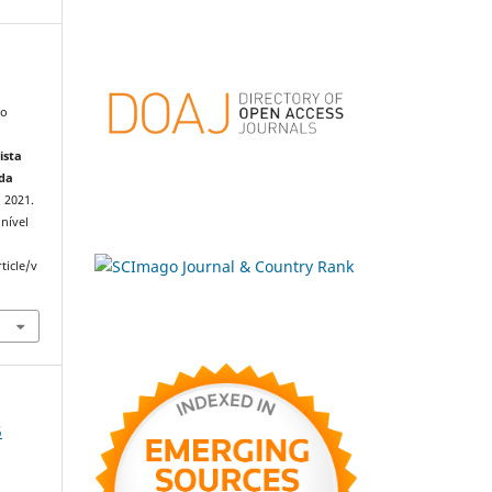
,
mo
ista
 da
, 2021.
nível
ticle/v
5