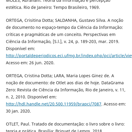
MOLES, Abraham. Teoria da informação e percepção
estética. Rio de Janeiro: Tempo Brasileiro, 1969.
ORTEGA, Crisitina Dotta; SALDANHA, Gustavo Silva. A noção
de documento no espaço-tempo da Ciência da Informação:
críticas e pragmáticas de um conceito. Perspectivas em
Ciência da Informação, [S.l.], v. 24, p. 189-203, mar. 2019.
Disponível em:
http://portaldeperiodicos.eci.ufmg.br/index.php/pci/article/vi
Acesso em: 26 jun. 2020.
ORTEGA, Cristina Dotta; LARA, Maria Lopes Ginez de. A
noção de documento: de Otlet aos dias de hoje. DataGrama
Zero: Revista de Ciência da Informação, Rio de Janeiro, v. 11,
n. 2, 2010. Disponível em:
http://hdl.handle.net/20.500.11959/brapci/7087
. Acesso em:
30 jan. 2020.
OTLET, Paul. Tratado de documentação: o livro sobre o livro:
teoria e prática. Brasília: Briquet de Lemos, 2018.