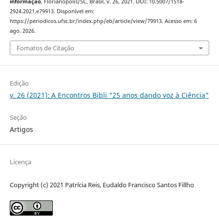
informação
, Florianópolis/SC, Brasil, v. 26, 2021. DOI: 10.5007/1518-
2924.2021.e79913. Disponível em:
https://periodicos.ufsc.br/index.php/eb/article/view/79913. Acesso em: 6
ago. 2026.
Fomatos de Citação
Edição
v. 26 (2021): A Encontros Bibli "25 anos dando voz à Ciência"
Seção
Artigos
Licença
Copyright (c) 2021 Patrícia Reis, Eudaldo Francisco Santos Fillho