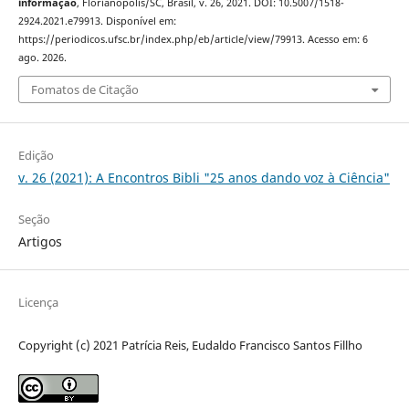
informação
, Florianópolis/SC, Brasil, v. 26, 2021. DOI: 10.5007/1518-
2924.2021.e79913. Disponível em:
https://periodicos.ufsc.br/index.php/eb/article/view/79913. Acesso em: 6
ago. 2026.
Fomatos de Citação
Edição
v. 26 (2021): A Encontros Bibli "25 anos dando voz à Ciência"
Seção
Artigos
Licença
Copyright (c) 2021 Patrícia Reis, Eudaldo Francisco Santos Fillho