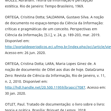
MOLES, Abraham. Teoria da informação e percepção
estética. Rio de Janeiro: Tempo Brasileiro, 1969.
ORTEGA, Crisitina Dotta; SALDANHA, Gustavo Silva. A noção
de documento no espaço-tempo da Ciência da Informação:
críticas e pragmáticas de um conceito. Perspectivas em
Ciência da Informação, [S.l.], v. 24, p. 189-203, mar. 2019.
Disponível em:
http://portaldeperiodicos.eci.ufmg.br/index.php/pci/article/vi
Acesso em: 26 jun. 2020.
ORTEGA, Cristina Dotta; LARA, Maria Lopes Ginez de. A
noção de documento: de Otlet aos dias de hoje. DataGrama
Zero: Revista de Ciência da Informação, Rio de Janeiro, v. 11,
n. 2, 2010. Disponível em:
http://hdl.handle.net/20.500.11959/brapci/7087
. Acesso em:
30 jan. 2020.
OTLET, Paul. Tratado de documentação: o livro sobre o livro:
teoria e prática. Brasília: Briquet de Lemos, 2018.