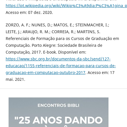
https://pt.wikipedia.org/wiki/Wikip%C3%A9dia:P%C3%A1gina_p
Acesso em: 07 dez. 2020.
ZORZO, A. F.; NUNES, D.; MATOS, E.; STEINMACHER, I.;
LEITE, J.; ARAUJO, R. M.; CORREIA, R.; MARTINS, S.
Referenciais de Formação para os Cursos de Graduação em
Computação. Porto Alegre: Sociedade Brasileira de
Computação, 2017. E-book. Disponível em:
https://www.sbc.org.br/documentos-da-sbc/send/127-
educacao/1155-referenciais-de-formacao-para-cursos-de-
graduacao-em-computacao-outubro-2017
. Acesso em: 17
mai. 2021.