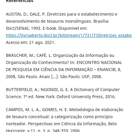
Referências
AUSTIN, D.; DALE, P. Diretrizes para o estabelecimento e
desenvolvimento de tesauros monolíngües. Brasília:
Ibict/SENAI, 1993. E-book. Disponível em:
https://livroaberto.ibict.br/bitstream/1/731/7/Diretrizes_estab
Acesso em: 21 ago. 2021.
BRÄSCHER, M.; CAFÉ, L. Organização da Informação ou
Organização do Conhecimento? In: ENCONTRO NACIONAL
DE PESQUISA EM CIÊNCIA DA INFORMAÇÃO – ENANCIB, 8,
2008, São Paulo. Anais [...]. São Paulo: USP, 2008.
BUTTERFIELD, A.; NGONDI, G. E. A Dictionary of Computer
Science. 7ª ed. New York: Oxford University Press, 2016.
CAMPOS, M. L. A., GOMES, H. E. Metodologia de elaboração
de tesauro conceitual: a categorização como princípio
norteador. Perspectivas em Ciência da Informação, Belo
Horizonte, v.11, n. 3, p. 348-359, 2006.