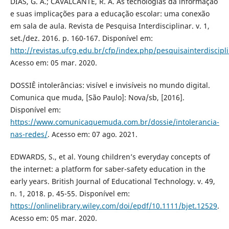
DIAS, G. A.; CAVALCANTE, R. A. As tecnologias da informação
e suas implicações para a educação escolar: uma conexão
em sala de aula. Revista de Pesquisa Interdisciplinar. v. 1,
set./dez. 2016. p. 160-167. Disponível em:
http://revistas.ufcg.edu.br/cfp/index.php/pesquisainterdiscipl
Acesso em: 05 mar. 2020.
DOSSIÊ intolerâncias: visível e invisíveis no mundo digital.
Comunica que muda, [São Paulo]: Nova/sb, [2016].
Disponível em:
https://www.comunicaquemuda.com.br/dossie/intolerancia-
nas-redes/
. Acesso em: 07 ago. 2021.
EDWARDS, S., et al. Young children’s everyday concepts of
the internet: a platform for saber-safety education in the
early years. British Journal of Educational Technology. v. 49,
n. 1, 2018. p. 45-55. Disponível em:
https://onlinelibrary.wiley.com/doi/epdf/10.1111/bjet.12529
.
Acesso em: 05 mar. 2020.