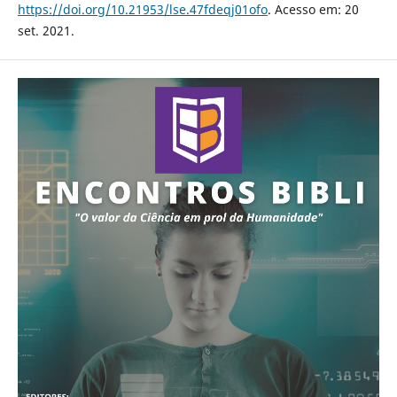
https://doi.org/10.21953/lse.47fdeqj01ofo
. Acesso em: 20
set. 2021.