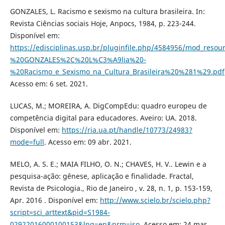
GONZALES, L. Racismo e sexismo na cultura brasileira. In:
Revista Ciências sociais Hoje, Anpocs, 1984, p. 223-244.
Disponível em:
https://edisciplinas.usp.br/pluginfile.php/4584956/mod_resou
%20GONZALES%2C%20L%C3%A9lia%20-
%20Racismo_e_Sexismo_na_Cultura_Brasileira%20%281%29.pdf
Acesso em: 6 set. 2021.
LUCAS, M.; MOREIRA, A. DigCompEdu: quadro europeu de
competência digital para educadores. Aveiro: UA. 2018.
Disponível em:
https://ria.ua.pt/handle/10773/24983?
mode=full
. Acesso em: 09 abr. 2021.
MELO, A. S. E.; MAIA FILHO, O. N.; CHAVES, H. V.. Lewin e a
pesquisa-ação: gênese, aplicação e finalidade. Fractal,
Revista de Psicologia., Rio de Janeiro , v. 28, n. 1, p. 153-159,
Apr. 2016 . Disponível em:
http://www.scielo.br/scielo.php?
script=sci_arttext&pid=S1984-
02922016000100153&lng=en&nrm=iso
. Acesso em: 24 mar.