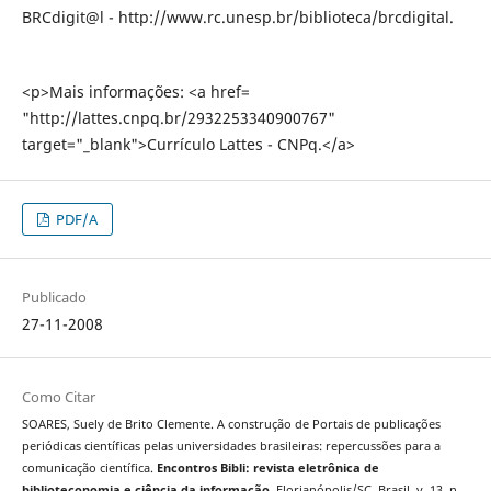
BRCdigit@l - http://www.rc.unesp.br/biblioteca/brcdigital.
<p>Mais informações: <a href=
"http://lattes.cnpq.br/2932253340900767"
target="_blank">Currículo Lattes - CNPq.</a>
PDF/A
Publicado
27-11-2008
Como Citar
SOARES, Suely de Brito Clemente. A construção de Portais de publicações
periódicas científicas pelas universidades brasileiras: repercussões para a
comunicação científica.
Encontros Bibli: revista eletrônica de
biblioteconomia e ciência da informação
, Florianópolis/SC, Brasil, v. 13, n.