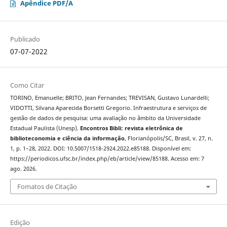
Apêndice PDF/A
Publicado
07-07-2022
Como Citar
TORINO, Emanuelle; BRITO, Jean Fernandes; TREVISAN, Gustavo Lunardelli;
VIDOTTI, Silvana Aparecida Borsetti Gregorio. Infraestrutura e serviços de
gestão de dados de pesquisa: uma avaliação no âmbito da Universidade
Estadual Paulista (Unesp).
Encontros Bibli: revista eletrônica de
biblioteconomia e ciência da informação
, Florianópolis/SC, Brasil, v. 27, n.
1, p. 1–28, 2022. DOI: 10.5007/1518-2924.2022.e85188. Disponível em:
https://periodicos.ufsc.br/index.php/eb/article/view/85188. Acesso em: 7
ago. 2026.
Fomatos de Citação
Edição