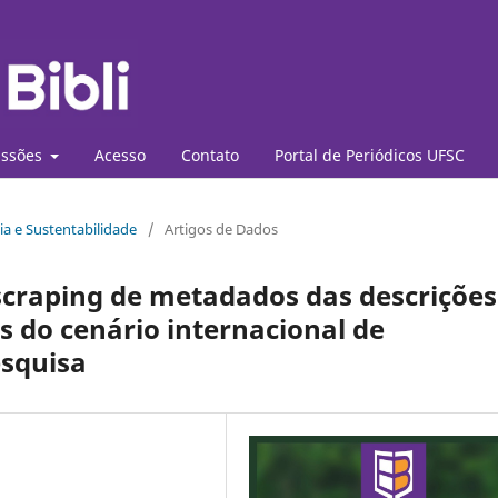
ssões
Acesso
Contato
Portal de Periódicos UFSC
ia e Sustentabilidade
/
Artigos de Dados
scraping de metadados das descrições
s do cenário internacional de
esquisa