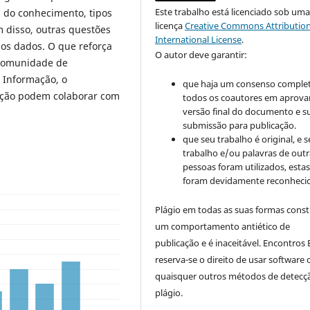
Este trabalho está licenciado sob um
s do conhecimento, tipos
licença
Creative Commons Attribution
m disso, outras questões
International License
.
os dados. O que reforça
O autor deve garantir:
 comunidade de
a Informação, o
que haja um consenso comple
ação podem colaborar com
todos os coautores em aprova
versão final do documento e s
submissão para publicação.
que seu trabalho é original, e s
trabalho e/ou palavras de outr
pessoas foram utilizados, esta
foram devidamente reconhecid
Plágio em todas as suas formas cons
um comportamento antiético de
publicação e é inaceitável. Encontros B
reserva-se o direito de usar software 
quaisquer outros métodos de detecç
plágio.