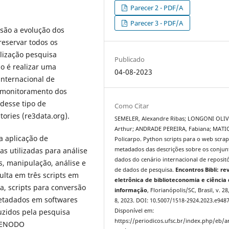
Parecer 2 - PDF/A
Parecer 3 - PDF/A
são a evolução dos
reservar todos os
alização pesquisa
Publicado
do é realizar uma
04-08-2023
internacional de
o monitoramento dos
 desse tipo de
Como Citar
tories (re3data.org).
SEMELER, Alexandre Ribas; LONGONI OLIV
Arthur; ANDRADE PEREIRA, Fabiana; MATI
a aplicação de
Policarpo. Python scripts para o web scra
metadados das descrições sobre os conjun
as utilizadas para análise
dados do cenário internacional de reposit
s, manipulação, análise e
de dados de pesquisa.
Encontros Bibli: re
ulta em três scripts em
eletrônica de biblioteconomia e ciência
a, scripts para conversão
informação
, Florianópolis/SC, Brasil, v. 28
metadados em softwares
8, 2023. DOI: 10.5007/1518-2924.2023.e9487
Disponível em:
zidos pela pesquisa
https://periodicos.ufsc.br/index.php/eb/ar
 ZENODO