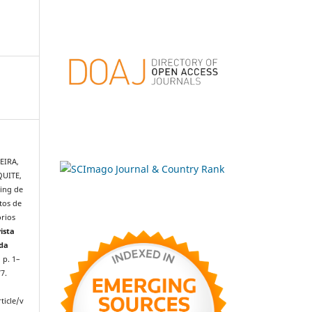
EIRA,
QUITE,
ping de
tos de
órios
vista
 da
, p. 1–
7.
ticle/v