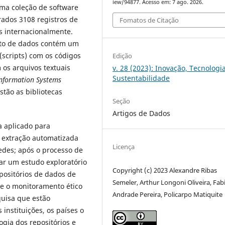
iew/94877. Acesso em: 7 ago. 2026.
uma coleção de software
ados 3108 registros de
Fomatos de Citação
os internacionalmente.
nto de dados contém um
(scripts) com os códigos
Edição
 os arquivos textuais
v. 28 (2023): Inovação, Tecnologi
Sustentabilidade
nformation Systems
estão as bibliotecas
Seção
Artigos de Dados
 aplicado para
 extração automatizada
Licença
edes; após o processo de
ar um estudo exploratório
Copyright (c) 2023 Alexandre Ribas
epositórios de dados de
Semeler, Arthur Longoni Oliveira, Fab
te o monitoramento ético
Andrade Pereira, Policarpo Matiquite
quisa que estão
 instituições, os países o
ogia dos repositórios e