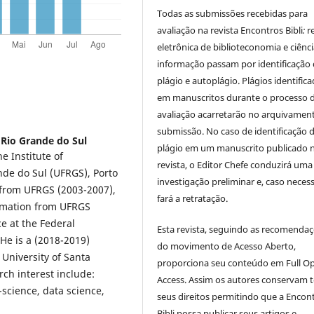
Todas as submissões recebidas para
avaliação na revista Encontros Bibli
:
r
eletrônica de biblioteconomia e ciênc
informação
passam por identificação
plágio e autoplágio. Plágios identific
em manuscritos durante o processo 
avaliação acarretarão no arquivamen
submissão. No caso de identificação 
 Rio Grande do Sul
plágio em um manuscrito publicado 
e Institute of
revista, o Editor Chefe conduzirá uma
nde do Sul (UFRGS), Porto
investigação preliminar e, caso necess
p from UFRGS (2003-2007),
fará a retratação.
rmation from UFRGS
ce at the Federal
Esta revista, seguindo as recomenda
 He is a (2018-2019)
do movimento de Acesso Aberto,
 University of Santa
proporciona seu conteúdo em Full O
arch interest include:
Access. Assim os autores conservam 
-science, data science,
seus direitos permitindo que a Encon
Bibli possa publicar seus artigos e