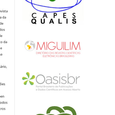
evista
ia da
 de
ados
de
to da
de
na
ário,
ções
pen
todos
tros