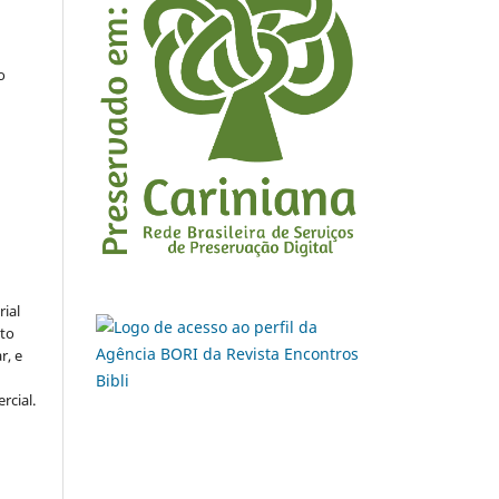
.
o
rial
to
r, e
rcial.