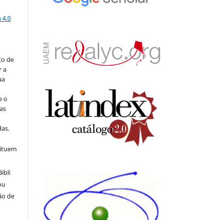
a
 4.0
to de
r a
ua
e o
as
s
as.
tituem
ibli
ou
ão de