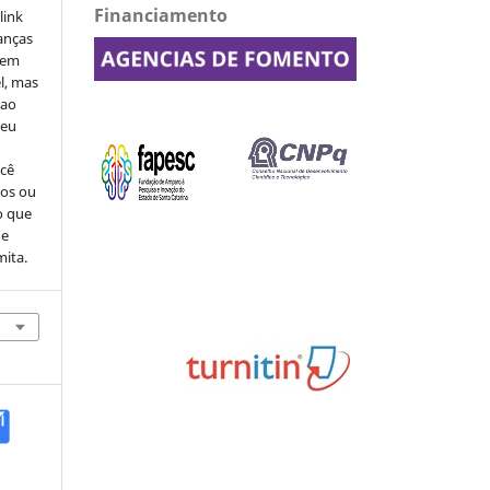
Financiamento
link
danças
o em
l, mas
 ao
seu
ocê
cos ou
o que
de
mita.