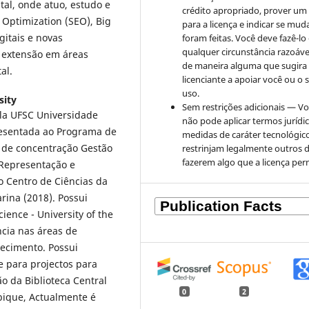
tal, onde atuo, estudo e
crédito apropriado, prover um 
Optimization (SEO), Big
para a licença e indicar se mu
gitais e novas
foram feitas. Você deve fazê-l
qualquer circunstância razoáve
 extensão em áreas
de maneira alguma que sugira
al.
licenciante a apoiar você ou o 
uso.
sity
Sem restrições adicionais — V
la UFSC Universidade
não pode aplicar termos jurídi
resentada ao Programa de
medidas de caráter tecnológic
 de concentração Gestão
restrinjam legalmente outros 
fazerem algo que a licença per
 Representação e
 Centro de Ciências da
rina (2018). Possui
ence - University of the
cia nas áreas de
ecimento. Possui
 para projectos para
ão da Biblioteca Central
0
2
ique, Actualmente é