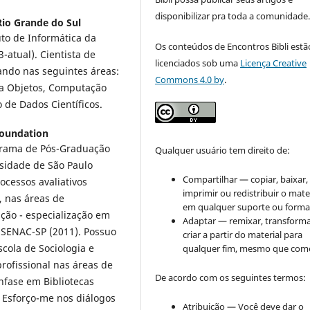
disponibilizar pra toda a comunidade
Rio Grande do Sul
to de Informática da
Os conteúdos de Encontros Bibli estã
-atual). Cientista de
licenciados sob uma
Licença Creative
ando nas seguintes áreas:
Commons 4.0 by
.
 a Objetos, Computação
o de Dados Científicos.
Foundation
grama de Pós-Graduação
Qualquer usuário tem direito de:
rsidade de São Paulo
Compartilhar — copiar, baixar,
ocessos avaliativos
imprimir ou redistribuir o mate
 nas áreas de
em qualquer suporte ou forma
ção - especialização em
Adaptar — remixar, transforma
 SENAC-SP (2011). Possuo
criar a partir do material para
cola de Sociologia e
qualquer fim, mesmo que come
profissional nas áreas de
De acordo com os seguintes termos:
nfase em Bibliotecas
. Esforço-me nos diálogos
Atribuição — Você deve dar o