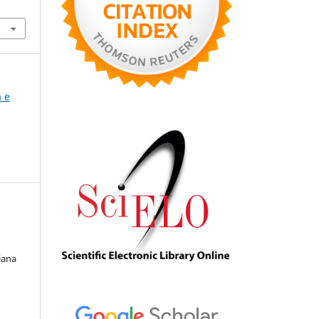
a e
iana