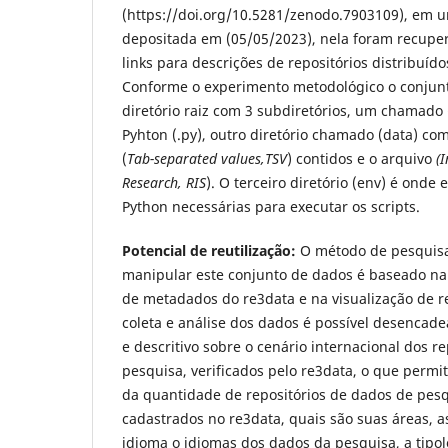
(https://doi.org/10.5281/zenodo.7903109), em 
depositada em (05/05/2023), nela foram recuper
links para descrições de repositórios distribuíd
Conforme o experimento metodológico o conju
diretório raiz com 3 subdiretórios, um chamado 
Pyhton (.py), outro diretório chamado (data) com
(
Tab-separated values
,TSV
) contidos e o arquivo
(I
Research, RIS
). O terceiro diretório (env) é onde 
Python necessárias para executar os scripts.
Potencial de reutilização:
O método de pesquisa
manipular este conjunto de dados é baseado na
de metadados do re3data e na visualização de r
coleta e análise dos dados é possível desencade
e descritivo sobre o cenário internacional dos r
pesquisa, verificados pelo re3data, o que permi
da quantidade de repositórios de dados de pes
cadastrados no re3data, quais são suas áreas, as
idioma o idiomas dos dados da pesquisa, a tipol