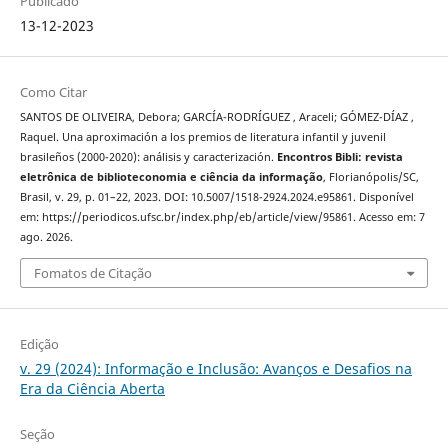
Publicado
13-12-2023
Como Citar
SANTOS DE OLIVEIRA, Debora; GARCÍA-RODRÍGUEZ , Araceli; GÓMEZ-DÍAZ ,
Raquel. Una aproximación a los premios de literatura infantil y juvenil
brasileños (2000-2020): análisis y caracterización.
Encontros Bibli: revista
eletrônica de biblioteconomia e ciência da informação
, Florianópolis/SC,
Brasil, v. 29, p. 01–22, 2023. DOI: 10.5007/1518-2924.2024.e95861. Disponível
em: https://periodicos.ufsc.br/index.php/eb/article/view/95861. Acesso em: 7
ago. 2026.
Fomatos de Citação
Edição
v. 29 (2024): Informação e Inclusão: Avanços e Desafios na
Era da Ciência Aberta
Seção