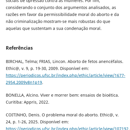
sociais de opressão contra as mulheres. Por fim,
considerando o conjunto dos argumentos analisados, as
razões em favor da permissibilidade moral do aborto e da
não criminalização mostram-se mais robustas do que
aquelas que sustentam a sua condenação moral.
Referências
BIRCHAL, Telma; FRIAS, Lincon. Aborto de fetos anencéfalos.
Ethic@, v. 9, p. 19-30, 2009. Disponível em:
https://periodicos.ufsc.br/index.php/ethic/article/view/1677-
2954.2009v8n1p19
.
BONELLA, Alcino. Viver e morrer bem: ensaios de bioética.
Curitiba: Appris, 2022.
COITINHO, Denis. O problema moral do aborto. Ethic@, v.
24, p. 1-26, 2025. Disponível em:
https://periodicos.ufsc.br/index.php/ethic/article/view/107192
.