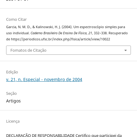
Como Citar
Garcia, N. M. D., & Kalinowski, H. J. (2004). Um espectroscópio simples para
uso individual.
Caderno Brasileiro De Ensino De Física
,
21
, 332–338. Recuperado
de https://periodicos.ufsc.br/index.php/fisica/article/view/10022
Fomatos de Citação
Edição
v. 21, n. Especial - novembro de 2004
Seção
Artigos
Licença
DECLARAÇÃO DE RESPONSABILIDADE Certifico que participei da