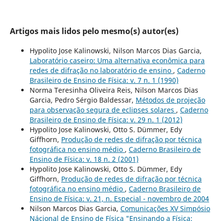
Artigos mais lidos pelo mesmo(s) autor(es)
Hypolito Jose Kalinowski, Nilson Marcos Dias Garcia,
Laboratório caseiro: Uma alternativa econômica para
redes de difração no laboratório de ensino
,
Caderno
Brasileiro de Ensino de Física: v. 7 n. 1 (1990)
Norma Teresinha Oliveira Reis, Nilson Marcos Dias
Garcia, Pedro Sérgio Baldessar,
Métodos de projeção
para observação segura de eclipses solares
,
Caderno
Brasileiro de Ensino de Física: v. 29 n. 1 (2012)
Hypolito Jose Kalinowski, Otto S. Dümmer, Edy
Giffhorn,
Produção de redes de difração por técnica
fotográfica no ensino médio
,
Caderno Brasileiro de
Ensino de Física: v. 18 n. 2 (2001)
Hypolito Jose Kalinowski, Otto S. Dümmer, Edy
Giffhorn,
Produção de redes de difração por técnica
fotográfica no ensino médio
,
Caderno Brasileiro de
Ensino de Física: v. 21, n. Especial - novembro de 2004
Nilson Marcos Dias Garcia,
Comunicações XV Simpósio
Nácional de Ensino de Física "Ensinando a Física: