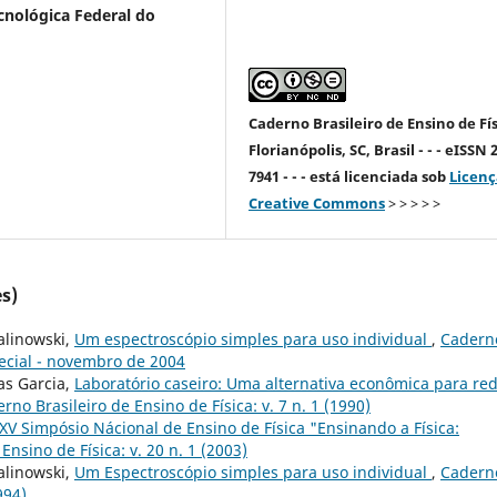
cnológica Federal do
Caderno Brasileiro de Ensino de Fís
Florianópolis, SC, Brasil - - - eISSN 
7941 - - - está licenciada sob
Licenç
Creative Commons
> > > > >
s)
alinowski,
Um espectroscópio simples para uso individual
,
Cadern
special - novembro de 2004
as Garcia,
Laboratório caseiro: Uma alternativa econômica para re
rno Brasileiro de Ensino de Física: v. 7 n. 1 (1990)
V Simpósio Nácional de Ensino de Física "Ensinando a Física:
Ensino de Física: v. 20 n. 1 (2003)
alinowski,
Um Espectroscópio simples para uso individual
,
Cadern
994)