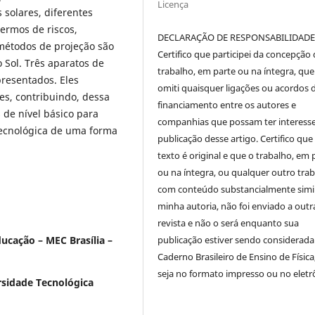
Licença
 solares, diferentes
ermos de riscos,
DECLARAÇÃO DE RESPONSABILIDAD
métodos de projeção são
Certifico que participei da concepção
Sol. Três aparatos de
trabalho, em parte ou na íntegra, qu
presentados. Eles
omiti quaisquer ligações ou acordos 
es, contribuindo, dessa
financiamento entre os autores e
 de nível básico para
companhias que possam ter interess
-tecnológica de uma forma
publicação desse artigo. Certifico que
texto é original e que o trabalho, em 
ou na íntegra, ou qualquer outro tra
com conteúdo substancialmente simil
minha autoria, não foi enviado a outr
revista e não o será enquanto sua
publicação estiver sendo considerada
ducação – MEC Brasília –
Caderno Brasileiro de Ensino de Física
seja no formato impresso ou no eletr
sidade Tecnológica