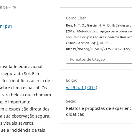
tiba – PR
Como Citar
9n1p81
Reis, N. T. O., Garcia, N. M. D., & Baldessar, 
(2012). Métodos de projeção para observa
segura de eclipses solares.
Caderno Brasilei
Ensino De Física
,
29
(1), 81–113.
https://doi.org/10.5007/2175-7941.2012v2
Fomatos de Citação
tividade educacional
 segura do Sol. Este
Edição
eitos científicos acerca de
v. 29 n. 1 (2012)
sobre clima espacial. Os
e rara beleza que chamam
Seção
so, é importante
Relatos e propostas de experiênc
om a exposição direta dos
didáticas
ra sua observação segura.
 visuais severos,
que a incidência de tais