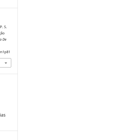
P. S.
ção
ro De
9n1p81
ias