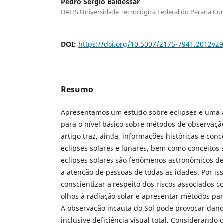
Pedro Sérgio Baldessar
DAFIS Universidade Tecnológica Federal do Paraná Curi
DOI:
https://doi.org/10.5007/2175-7941.2012v2
Resumo
Apresentamos um estudo sobre eclipses e uma a
para o nível básico sobre métodos de observação
artigo traz, ainda, informações históricas e conc
eclipses solares e lunares, bem como conceitos 
eclipses solares são fenômenos astronômicos d
a atenção de pessoas de todas as idades. Por is
conscientizar a respeito dos riscos associados c
olhos à radiação solar e apresentar métodos pa
A observação incauta do Sol pode provocar danos
inclusive deficiência visual total. Considerando 