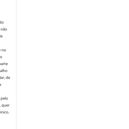
E
 do
e não
de
e na
 o
parte
balho
ar, de
a
 pelo
, quer
ônico.