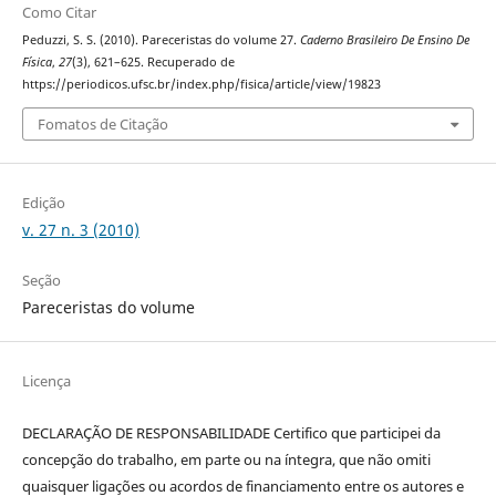
Como Citar
Peduzzi, S. S. (2010). Pareceristas do volume 27.
Caderno Brasileiro De Ensino De
Física
,
27
(3), 621–625. Recuperado de
https://periodicos.ufsc.br/index.php/fisica/article/view/19823
Fomatos de Citação
Edição
v. 27 n. 3 (2010)
Seção
Pareceristas do volume
Licença
DECLARAÇÃO DE RESPONSABILIDADE Certifico que participei da
concepção do trabalho, em parte ou na íntegra, que não omiti
quaisquer ligações ou acordos de financiamento entre os autores e