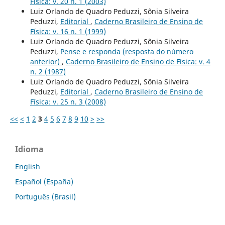
Física: v. 20 n. 1 (2003)
Luiz Orlando de Quadro Peduzzi, Sônia Silveira
Peduzzi,
Editorial
,
Caderno Brasileiro de Ensino de
Física: v. 16 n. 1 (1999)
Luiz Orlando de Quadro Peduzzi, Sônia Silveira
Peduzzi,
Pense e responda (resposta do número
anterior)
,
Caderno Brasileiro de Ensino de Física: v. 4
n. 2 (1987)
Luiz Orlando de Quadro Peduzzi, Sônia Silveira
Peduzzi,
Editorial
,
Caderno Brasileiro de Ensino de
Física: v. 25 n. 3 (2008)
<<
<
1
2
3
4
5
6
7
8
9
10
>
>>
Idioma
English
Español (España)
Português (Brasil)