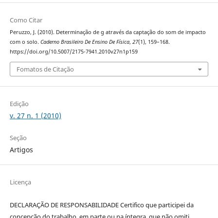
Como Citar
Peruzzo, J. (2010). Determinação de g através da captação do som de impacto
com o solo.
Caderno Brasileiro De Ensino De Física
,
27
(1), 159–168.
https://doi.org/10.5007/2175-7941.2010v27n1p159
Fomatos de Citação
Edição
v. 27 n. 1 (2010)
Seção
Artigos
Licença
DECLARAÇÃO DE RESPONSABILIDADE Certifico que participei da
concepção do trabalho, em parte ou na íntegra, que não omiti