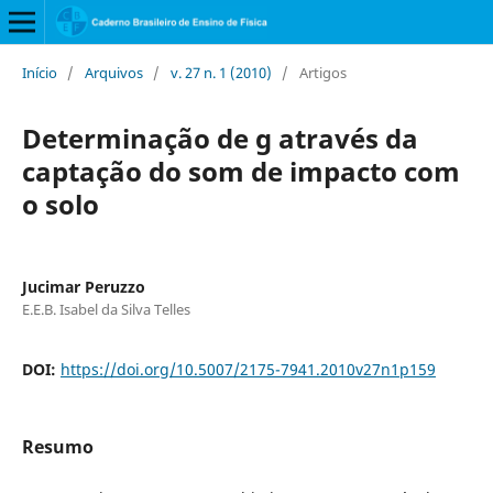
Início
/
Arquivos
/
v. 27 n. 1 (2010)
/
Artigos
Determinação de g através da
captação do som de impacto com
o solo
Jucimar Peruzzo
E.E.B. Isabel da Silva Telles
DOI:
https://doi.org/10.5007/2175-7941.2010v27n1p159
Resumo