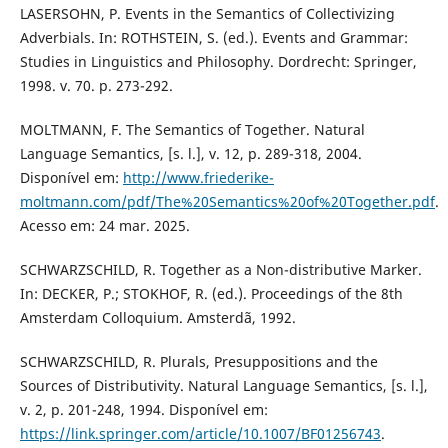
LASERSOHN, P. Events in the Semantics of Collectivizing
Adverbials. In: ROTHSTEIN, S. (ed.). Events and Grammar:
Studies in Linguistics and Philosophy. Dordrecht: Springer,
1998. v. 70. p. 273-292.
MOLTMANN, F. The Semantics of Together. Natural
Language Semantics, [s. l.], v. 12, p. 289-318, 2004.
Disponível em:
http://www.friederike-
moltmann.com/pdf/The%20Semantics%20of%20Together.pdf
.
Acesso em: 24 mar. 2025.
SCHWARZSCHILD, R. Together as a Non-distributive Marker.
In: DECKER, P.; STOKHOF, R. (ed.). Proceedings of the 8th
Amsterdam Colloquium. Amsterdã, 1992.
SCHWARZSCHILD, R. Plurals, Presuppositions and the
Sources of Distributivity. Natural Language Semantics, [s. l.],
v. 2, p. 201-248, 1994. Disponível em:
https://link.springer.com/article/10.1007/BF01256743
.