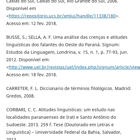
Caxias do Sul, Caxias do Sul, Rio Grande do Sul, 2006.
Disponível em
<
https://repositorio.ucs.br/xmlui/handle/11338/180
>.
Acesso em: 12 fev. 2018.
BUSSE, S.; SELLA, A. F. Uma análise das crenças e atitudes
linguísticas dos falantes do Oeste do Paraná. Signum:
Estudos da Linguagem, Londrina, v. 15, n. 1, p. 77-93, jun.
2012. Disponível em:
<
http://www.uel.br/revistas/uel/index.php/signum/article/vie
Acesso em: 18 fev. 2018.
CARRETER, F. L. Diccionario de términos filológicos. Madrid:
Gredos, 2008.
CORBARI, C. C. Atitudes linguísticas: um estudo nas
localidades paranaenses de Irati e Santo Antônio do
Sudoeste. 2013. 259 f. Tese (Doutorado em Letras e
Linguística) – Universidade Federal da Bahia, Salvador,
2013.