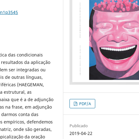
6n1p3545
ática das condicionais
resultados da aplicação
odem ser integradas ou
is de outras línguas,
riféricas (HAEGEMAN,
 estrutural, as
aixa que é a de adjunção
PDF/A
ltas na frase, em adjunção
a darmos conta das
s empíricos, defendemos
Publicado
matriz, onde são geradas,
2019-04-22
opicalização da oração