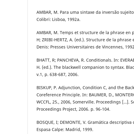
AMBAR, M. Para uma sintaxe da inversão sujeit
Colibri: Lisboa, 1992a.
AMBAR, M. Temps et structure de la phrase en 
H; ZRIBI-HERTZ, A. (ed.). Structure de la phrase e
Denis: Presses Universitaires de Vincennes, 1992
BHATT, R; PANCHEVA, R. Conditionals. In: EVERA
H. (ed.). The blackwell companion to syntax. Bla
v.1, p. 638-687, 2006.
BISKUP, P. Adjunction, Condition C, and the Ba
Coreference Principle. In: BAUMER, D., MONTERO
WCCFL, 25., 2006, Somerville. Proceedings […]. S
Proceedings Project, 2006. p. 96-104.
BOSQUE, I; DEMONTE, V. Gramática descriptiva 
Espasa Calpe: Madrid, 1999.