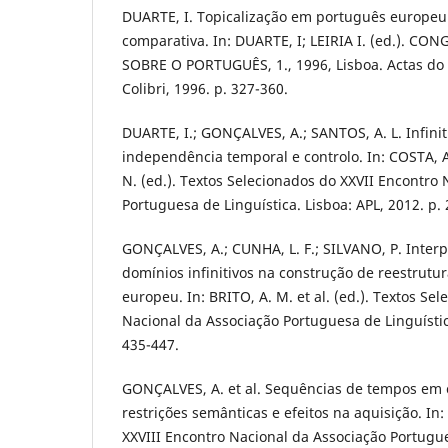
DUARTE, I. Topicalização em português europeu
comparativa. In: DUARTE, I; LEIRIA I. (ed.). 
SOBRE O PORTUGUÊS, 1., 1996, Lisboa. Actas do [.
Colibri, 1996. p. 327-360.
DUARTE, I.; GONÇALVES, A.; SANTOS, A. L. Infinit
independência temporal e controlo. In: COSTA, 
N. (ed.). Textos Selecionados do XXVII Encontro
Portuguesa de Linguística. Lisboa: APL, 2012. p. 
GONÇALVES, A.; CUNHA, L. F.; SILVANO, P. Inter
domínios infinitivos na construção de reestrut
europeu. In: BRITO, A. M. et al. (ed.). Textos S
Nacional da Associação Portuguesa de Linguística
435-447.
GONÇALVES, A. et al. Sequências de tempos em c
restrições semânticas e efeitos na aquisição. In
XXVIII Encontro Nacional da Associação Portugue