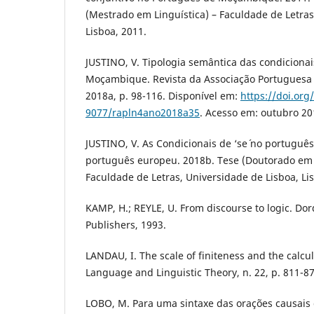
(Mestrado em Linguística) – Faculdade de Letras
Lisboa, 2011.
JUSTINO, V. Tipologia semântica das condiciona
Moçambique. Revista da Associação Portuguesa d
2018a, p. 98-116. Disponível em:
https://doi.org
9077/rapln4ano2018a35
. Acesso em: outubro 20
JUSTINO, V. As Condicionais de ‘se´ no portugu
português europeu. 2018b. Tese (Doutorado em 
Faculdade de Letras, Universidade de Lisboa, Li
KAMP, H.; REYLE, U. From discourse to logic. Do
Publishers, 1993.
LANDAU, I. The scale of finiteness and the calcul
Language and Linguistic Theory, n. 22, p. 811-87
LOBO, M. Para uma sintaxe das orações causais 