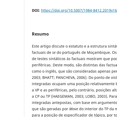
DOI:
https://doi.org/10.5007/1984-8412.2019v1
Resumo
Este artigo discute o estatuto e a estrutura sint
factuais de
se
do português de Moçambique. Os 
de testes sintáticos às factuais mostram que p
periféricas. Deste modo, são distintas das factua
como o inglês, que são consideradas apenas pe
2003; BHATT; PANCHEVA, 2006). Do ponto de vista
integradas ocupam uma posição relativamente b
a VP e as periféricas, pelo contrário, posições a
a CP ou TP (HAEGEMAN, 2003; LOBO, 2003). Par
integradas antepostas, com base em argumento
que são geradas por
Move
do interior do TP da 
para a posição de especificador de tópico, por t