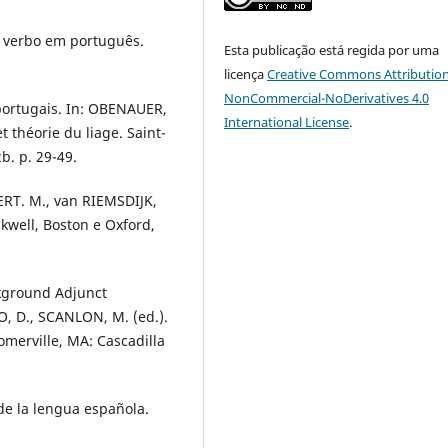
o verbo em português.
Esta publicação está regida por uma
licença
Creative Commons Attribution
NonCommercial-NoDerivatives 4.0
portugais. In: OBENAUER,
International License
.
t théorie du liage. Saint-
b. p. 29-49.
ERT. M., van RIEMSDIJK,
ckwell, Boston e Oxford,
ckground Adjunct
, D., SCANLON, M. (ed.).
omerville, MA: Cascadilla
de la lengua española.