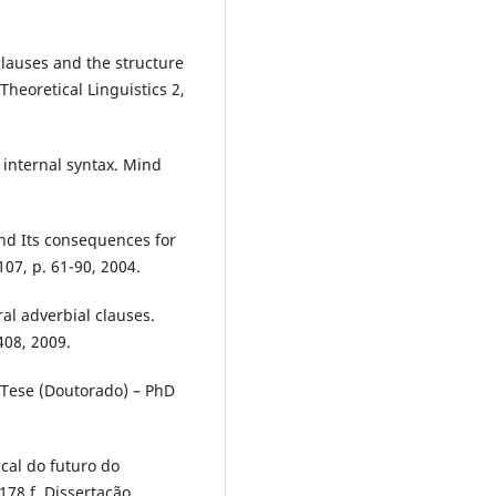
lauses and the structure
heoretical Linguistics 2,
 internal syntax. Mind
nd Its consequences for
107, p. 61-90, 2004.
l adverbial clauses.
408, 2009.
. Tese (Doutorado) – PhD
cal do futuro do
78 f. Dissertação