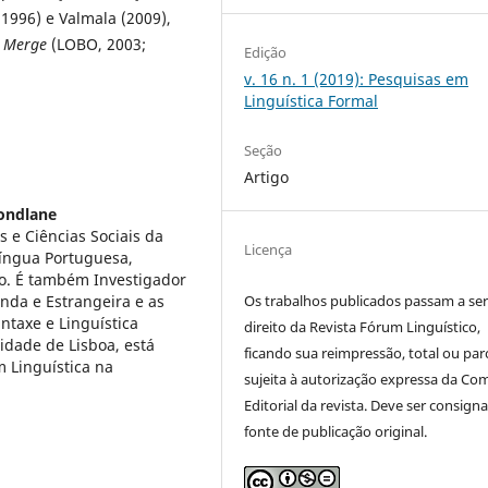
 1996) e Valmala (2009),
r
Merge
(LOBO, 2003;
Edição
v. 16 n. 1 (2019): Pesquisas em
Linguística Formal
Seção
Artigo
ondlane
s e Ciências Sociais da
Licença
íngua Portuguesa,
ão. É também Investigador
nda e Estrangeira e as
Os trabalhos publicados passam a ser
intaxe e Linguística
direito da Revista Fórum Linguístico,
idade de Lisboa, está
ficando sua reimpressão, total ou parc
 Linguística na
sujeita à autorização expressa da Co
Editorial da revista. Deve ser consign
fonte de publicação original.